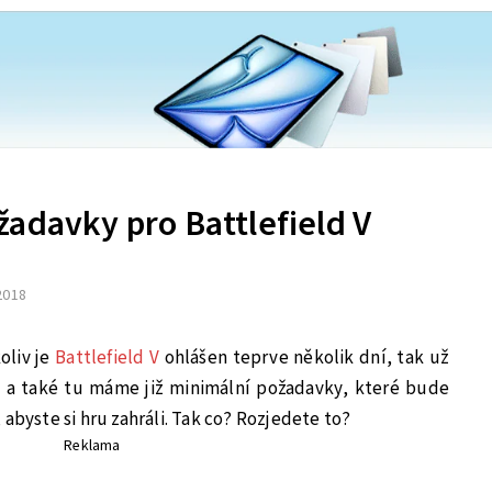
adavky pro Battlefield V
 2018
oliv je
Battlefield V
ohlášen teprve několik dní, tak už
ly a také tu máme již minimální požadavky, které bude
abyste si hru zahráli. Tak co? Rozjedete to?
Reklama