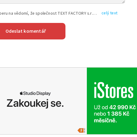
celý text
Vyplněním shora uvedených údajů beru na vědomí, že společnost TEXT FACTORY s.r.o., sídlem Brno, Durďákova 336/29, Černá Pole, PSČ: 613 00, IČ: 06157831, zapsané u Krajského soudu v Brně, oddíl C, vložka 100399, bude zpracovávat mé osobní údaje uvedené v rámci mnou vyplněného registračního formuláře na základě oprávněných zájmů TEXT FACTORY s.r.o. dle čl. 6 odst. 1 písm. f) GDPR a pro splnění právních povinností (čl. 6 odst. 1 písm. c) GDPR), a to pro tyto účely: nezbytnost zajistit oprávnění návštěvníka webových stránek provozovaných společností TEXT FACTORY s.r.o. přispívat aktivně ke zveřejněným článkům nebo v rámci diskusních fór a výkon práv TEXT FACTORY s.r.o. jako administrátora těchto diskusních fór. Více informací o zpracování osobních údajů a právech lze nalézt v