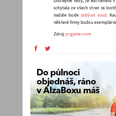
Doufejme tedy, že Battlefield 
schytala ze všech stran za loot
nadále bude
zabývat soud
. Ka
některé firmy budou exemplárně
Zdroj:
pcgamer.com