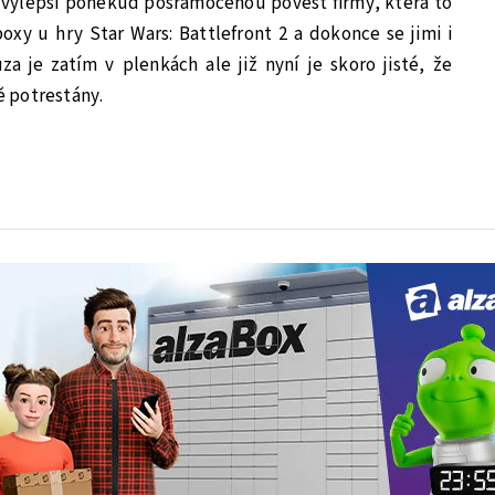
V vylepší poněkud pošramocenou pověst firmy, která to
boxy u hry Star Wars: Battlefront 2 a dokonce se jimi i
uza je zatím v plenkách ale již nyní je skoro jisté, že
 potrestány.