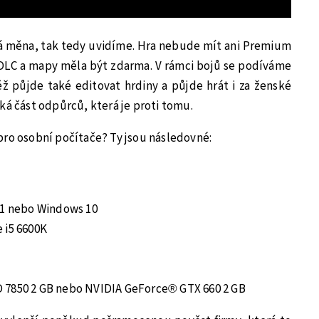
vá měna, tak tedy uvidíme. Hra nebude mít ani Premium
 DLC a mapy měla být zdarma. V rámci bojů se podíváme
ž půjde také editovat hrdiny a půjde hrát i za ženské
ká část odpůrců, která je proti tomu.
pro osobní počítače? Ty jsou následovné:
.1 nebo Windows 10
 i5 6600K
 7850 2 GB nebo NVIDIA GeForce® GTX 660 2 GB