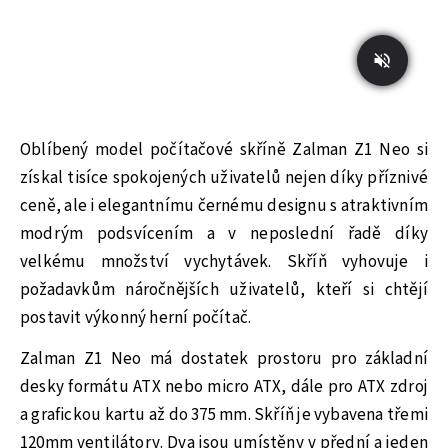
Oblíbený model počítačové skříně Zalman Z1 Neo si
získal tisíce spokojených uživatelů nejen díky příznivé
ceně, ale i elegantnímu černému designu s atraktivním
modrým podsvícením a v neposlední řadě díky
velkému množství vychytávek. Skříň vyhovuje i
požadavkům náročnějších uživatelů, kteří si chtějí
postavit výkonný herní počítač.
Zalman Z1 Neo má dostatek prostoru pro základní
desky formátu ATX nebo micro ATX, dále pro ATX zdroj
a grafickou kartu až do 375 mm. Skříň je vybavena třemi
120mm ventilátory. Dva jsou umístěny v přední a jeden