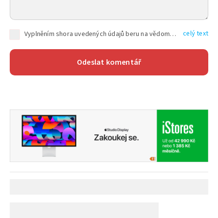
celý text
Vyplněním shora uvedených údajů beru na vědomí, že společnost TEXT FACTORY s.r.o., sídlem Brno, Durďákova 336/29, Černá Pole, PSČ: 613 00, IČ: 06157831, zapsané u Krajského soudu v Brně, oddíl C, vložka 100399, bude zpracovávat mé osobní údaje uvedené v rámci mnou vyplněného registračního formuláře na základě oprávněných zájmů TEXT FACTORY s.r.o. dle čl. 6 odst. 1 písm. f) GDPR a pro splnění právních povinností (čl. 6 odst. 1 písm. c) GDPR), a to pro tyto účely: nezbytnost zajistit oprávnění návštěvníka webových stránek provozovaných společností TEXT FACTORY s.r.o. přispívat aktivně ke zveřejněným článkům nebo v rámci diskusních fór a výkon práv TEXT FACTORY s.r.o. jako administrátora těchto diskusních fór. Více informací o zpracování osobních údajů a právech lze nalézt v