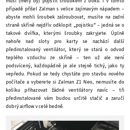
musí (měly by) pojistit šroubkem z boku. I v tomto
případě přišel Zalman s velice zajímavým nápadem –
abyste mohli šroubek zašroubovat, musíte na zadní
straně skříně nejdřív odklopit „pojistku“ – jedná se o
takové dvířka, kterými šroubky zakryjete. Úplně
nahoře nad sloty pro karty se nachází další
předinstalovaný ventilátor, který se stará o odvod
teplého vzduchu ze skříně – ten už ale není
podsvícený, každopádně je ale stejně tichý, jako ty
vepředu. Pokud se tedy chystáte pro stavbu nového
počítače a vyberete si Zalman Z1 Neo, nemusíte do
košíku přihazovat žádné ventilátory navíc – tři
předinstalované vám budou určitě stačič a zaručí
dobrý airflow v celé bedně.