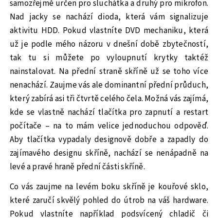
samozřejmě určen pro sluchátka a druhý pro mikrofon.
Nad jacky se nachází dioda, která vám signalizuje
aktivitu HDD. Pokud vlastníte DVD mechaniku, která
už je podle mého názoru v dnešní době zbytečností,
tak tu si můžete po vyloupnutí krytky taktéž
nainstalovat. Na přední straně skříně už se toho více
nenachází. Zaujme vás ale dominantní přední průduch,
který zabírá asi tři čtvrtě celého čela. Možná vás zajímá,
kde se vlastně nachází tlačítka pro zapnutí a restart
počítače – na to mám velice jednoduchou odpověď.
Aby tlačítka vypadaly designově dobře a zapadly do
zajímavého designu skříně, nachází se nenápadně na
levé a pravé hraně přední části skříně.
Co vás zaujme na levém boku skříně je kouřové sklo,
které zaručí skvělý pohled do útrob na váš hardware.
Pokud vlastníte například podsvícený chladič či