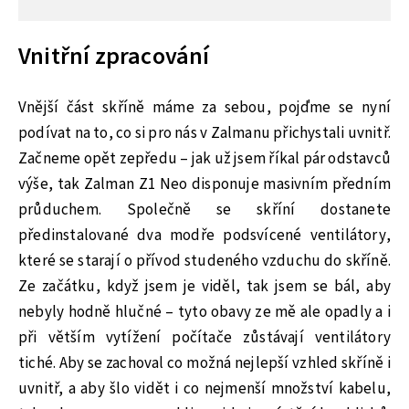
Vnitřní zpracování
Vnější část skříně máme za sebou, pojďme se nyní
podívat na to, co si pro nás v Zalmanu přichystali uvnitř.
Začneme opět zepředu – jak už jsem říkal pár odstavců
výše, tak Zalman Z1 Neo disponuje masivním předním
průduchem. Společně se skříní dostanete
předinstalované dva modře podsvícené ventilátory,
které se starají o přívod studeného vzduchu do skříně.
Ze začátku, když jsem je viděl, tak jsem se bál, aby
nebyly hodně hlučné – tyto obavy ze mě ale opadly a i
při větším vytížení počítače zůstávají ventilátory
tiché. Aby se zachoval co možná nejlepší vzhled skříně i
uvnitř, a aby šlo vidět i co nejmenší množství kabelu,