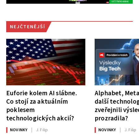
NEJČTENĚJŠÍ
Euforie kolem AI slábne.
Alphabet, Meta
Co stojí za aktuálním
další technolog
poklesem
zveřejnili výsl
technologických akcií?
prozradila?
NOVINKY
J. Filip
NOVINKY
J. Filip