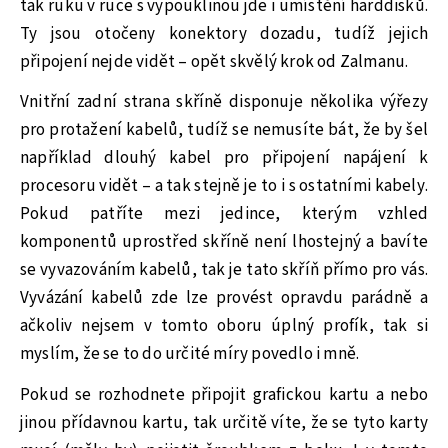
tak ruku v ruce s vypouklinou jde i umístění harddisků.
Ty jsou otočeny konektory dozadu, tudíž jejich
připojení nejde vidět – opět skvělý krok od Zalmanu.
Vnitřní zadní strana skříně disponuje několika výřezy
pro protažení kabelů, tudíž se nemusíte bát, že by šel
například dlouhý kabel pro připojení napájení k
procesoru vidět – a tak stejně je to i s ostatními kabely.
Pokud patříte mezi jedince, kterým vzhled
komponentů uprostřed skříně není lhostejný a bavíte
se vyvazováním kabelů, tak je tato skříň přímo pro vás.
Vyvázání kabelů zde lze provést opravdu parádně a
ačkoliv nejsem v tomto oboru úplný profík, tak si
myslím, že se to do určité míry povedlo i mně.
Pokud se rozhodnete připojit grafickou kartu a nebo
jinou přídavnou kartu, tak určitě víte, že se tyto karty