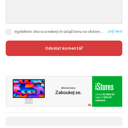
celý text
Vyplněním shora uvedených údajů beru na vědomí, že společnost TEXT FACTORY s.r.o., sídlem Brno, Durďákova 336/29, Černá Pole, PSČ: 613 00, IČ: 06157831, zapsané u Krajského soudu v Brně, oddíl C, vložka 100399, bude zpracovávat mé osobní údaje uvedené v rámci mnou vyplněného registračního formuláře na základě oprávněných zájmů TEXT FACTORY s.r.o. dle čl. 6 odst. 1 písm. f) GDPR a pro splnění právních povinností (čl. 6 odst. 1 písm. c) GDPR), a to pro tyto účely: nezbytnost zajistit oprávnění návštěvníka webových stránek provozovaných společností TEXT FACTORY s.r.o. přispívat aktivně ke zveřejněným článkům nebo v rámci diskusních fór a výkon práv TEXT FACTORY s.r.o. jako administrátora těchto diskusních fór. Více informací o zpracování osobních údajů a právech lze nalézt v