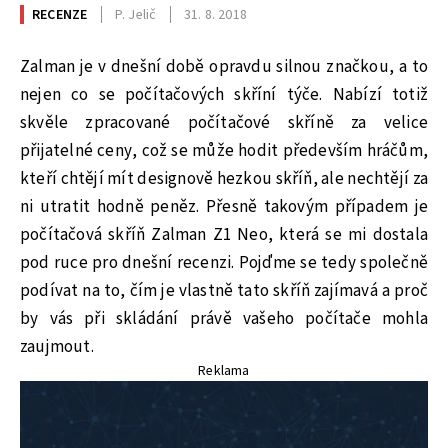
RECENZE
P. Jelič
31. 8. 2018
Zalman je v dnešní době opravdu silnou značkou, a to
nejen co se počítačových skříní týče. Nabízí totiž
skvěle zpracované počítačové skříně za velice
přijatelné ceny, což se může hodit především hráčům,
kteří chtějí mít designově hezkou skříň, ale nechtějí za
ni utratit hodně peněz. Přesně takovým případem je
počítačová skříň Zalman Z1 Neo, která se mi dostala
pod ruce pro dnešní recenzi. Pojďme se tedy společně
podívat na to, čím je vlastně tato skříň zajímavá a proč
by vás při skládání právě vašeho počítače mohla
zaujmout.
Reklama