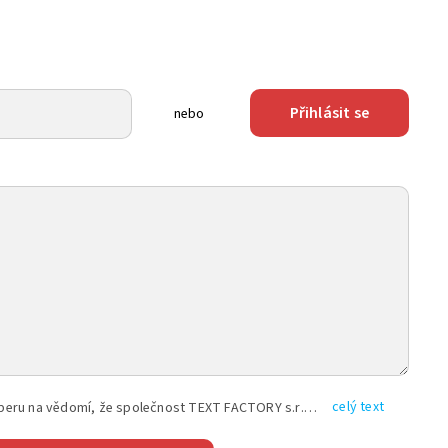
Přihlásit se
nebo
celý text
Vyplněním shora uvedených údajů beru na vědomí, že společnost TEXT FACTORY s.r.o., sídlem Brno, Durďákova 336/29, Černá Pole, PSČ: 613 00, IČ: 06157831, zapsané u Krajského soudu v Brně, oddíl C, vložka 100399, bude zpracovávat mé osobní údaje uvedené v rámci mnou vyplněného registračního formuláře na základě oprávněných zájmů TEXT FACTORY s.r.o. dle čl. 6 odst. 1 písm. f) GDPR a pro splnění právních povinností (čl. 6 odst. 1 písm. c) GDPR), a to pro tyto účely: nezbytnost zajistit oprávnění návštěvníka webových stránek provozovaných společností TEXT FACTORY s.r.o. přispívat aktivně ke zveřejněným článkům nebo v rámci diskusních fór a výkon práv TEXT FACTORY s.r.o. jako administrátora těchto diskusních fór. Více informací o zpracování osobních údajů a právech lze nalézt v