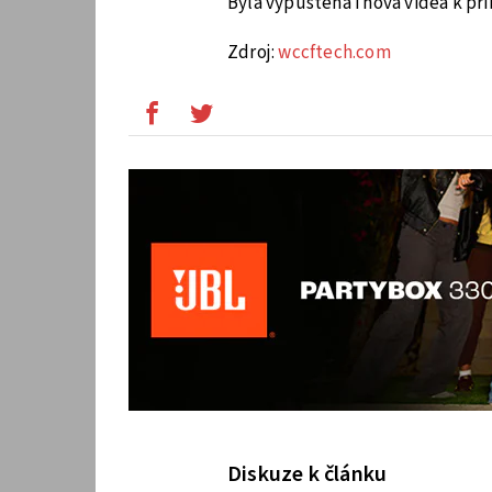
Byla vypuštěna i nová videa k př
Zdroj:
wccftech.com
Diskuze k článku