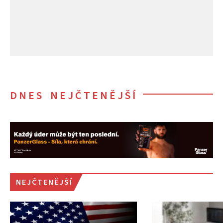
DNES NEJČTENĚJŠÍ
NEJČTENĚJŠÍ