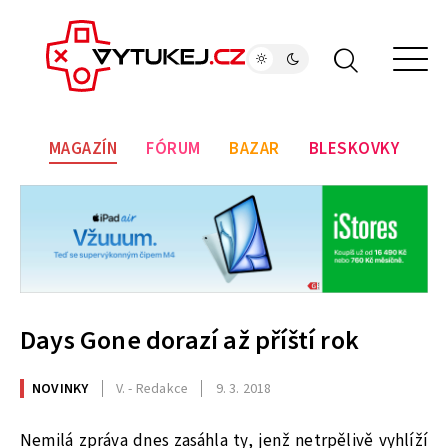
MAGAZÍN
FÓRUM
BAZAR
BLESKOVKY
Days Gone dorazí až příští rok
NOVINKY
V. - Redakce
9. 3. 2018
Nemilá zpráva dnes zasáhla ty, jenž netrpělivě vyhlíží