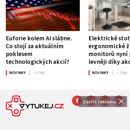
Euforie kolem AI slábne.
Elektrické stol
Co stojí za aktuálním
ergonomické ži
poklesem
monitorů nyní 
technologických akcií?
levněji díky ak
NOVINKY
J. Filip
NOVINKY
J. Filip
Zavřít reklamu