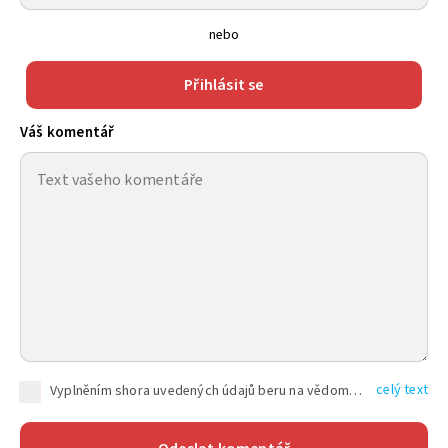
nebo
Přihlásit se
Váš komentář
celý text
Vyplněním shora uvedených údajů beru na vědomí, že společnost TEXT FACTORY s.r.o., sídlem Brno, Durďákova 336/29, Černá Pole, PSČ: 613 00, IČ: 06157831, zapsané u Krajského soudu v Brně, oddíl C, vložka 100399, bude zpracovávat mé osobní údaje uvedené v rámci mnou vyplněného registračního formuláře na základě oprávněných zájmů TEXT FACTORY s.r.o. dle čl. 6 odst. 1 písm. f) GDPR a pro splnění právních povinností (čl. 6 odst. 1 písm. c) GDPR), a to pro tyto účely: nezbytnost zajistit oprávnění návštěvníka webových stránek provozovaných společností TEXT FACTORY s.r.o. přispívat aktivně ke zveřejněným článkům nebo v rámci diskusních fór a výkon práv TEXT FACTORY s.r.o. jako administrátora těchto diskusních fór. Více informací o zpracování osobních údajů a právech lze nalézt v