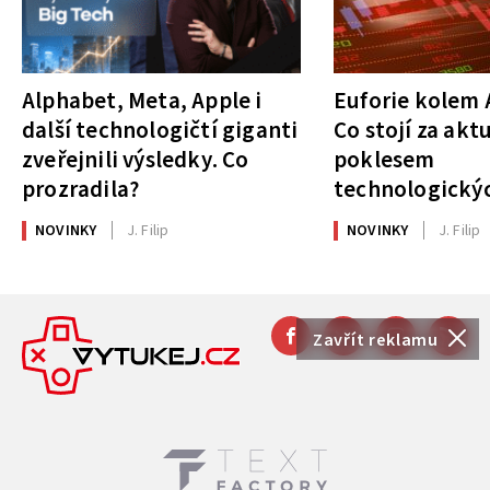
Alphabet, Meta, Apple i
Euforie kolem A
další technologičtí giganti
Co stojí za akt
zveřejnili výsledky. Co
poklesem
prozradila?
technologickýc
NOVINKY
J. Filip
NOVINKY
J. Filip
Zavřít reklamu