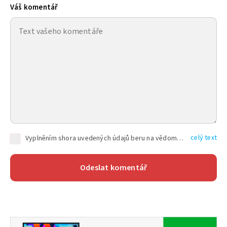
Váš komentář
celý text
Vyplněním shora uvedených údajů beru na vědomí, že společnost TEXT FACTORY s.r.o., sídlem Brno, Durďákova 336/29, Černá Pole, PSČ: 613 00, IČ: 06157831, zapsané u Krajského soudu v Brně, oddíl C, vložka 100399, bude zpracovávat mé osobní údaje uvedené v rámci mnou vyplněného registračního formuláře na základě oprávněných zájmů TEXT FACTORY s.r.o. dle čl. 6 odst. 1 písm. f) GDPR a pro splnění právních povinností (čl. 6 odst. 1 písm. c) GDPR), a to pro tyto účely: nezbytnost zajistit oprávnění návštěvníka webových stránek provozovaných společností TEXT FACTORY s.r.o. přispívat aktivně ke zveřejněným článkům nebo v rámci diskusních fór a výkon práv TEXT FACTORY s.r.o. jako administrátora těchto diskusních fór. Více informací o zpracování osobních údajů a právech lze nalézt v