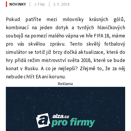
NOVINKY
J. Filip
2. 5. 2018
Pokud patříte mezi milovníky krásných gólů,
kombinací na jeden dotyk a tvrdých hlavičkových
soubojů na pomezí malého vápna ve hře FIFA 18, máme
pro vás skvělou zprávu. Tento skvělý fotbalový
simulátor se totiž již brzy dočká aktualizace, která do
hry přidá režim mistrovství světa 2018, které se bude
konat v Rusku. A co je nejlepší? Zřejmě to, že za něj
nebude chtít EA ani korunu.
Reklama