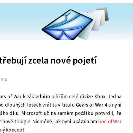
třebují zcela nové pojetí
 2018
ars of War k základním pilířům celé divize Xbox. Jedna
po dlouhých letech vrátila v titulu Gears of War 4 a nyní
šího dílu. Microsoft už na samém počátku potvrdil, že
nové trilogie. Nicméně, jak nyní ukázala hra
God of War
iný koncept.