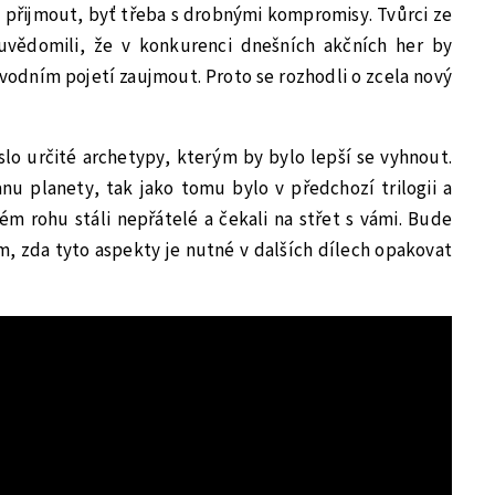
ly přijmout, byť třeba s drobnými kompromisy. Tvůrci ze
uvědomili, že v konkurenci dnešních akčních her by
odním pojetí zaujmout. Proto se rozhodli o zcela nový
slo určité archetypy, kterým by bylo lepší se vyhnout.
nu planety, tak jako tomu bylo v předchozí trilogii a
m rohu stáli nepřátelé a čekali na střet s vámi. Bude
m, zda tyto aspekty je nutné v dalších dílech opakovat