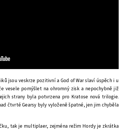
iků jsou veskrze pozitivní a God of War slaví úspěch i u
e vesele pomýšlet na ohromný zisk a nepochybně již
jejich strany byla potvrzena pro Kratose nová trilogie.
ad čtvrté Gearsy byly vyloženě špatné, jen jim chyběla
ičku, tak je multiplaer, zejména režim Hordy je zkrátka