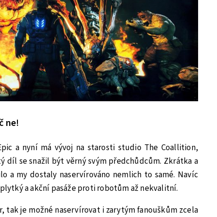
č ne!
Epic a nyní má vývoj na starosti studio The Coallition,
tý díl se snažil být věrný svým předchůdcům. Zkrátka a
lo a my dostaly naservírováno nemlich to samé. Navíc
 plytký a akční pasáže proti robotům až nekvalitní.
ar, tak je možné naservírovat i zarytým fanouškům zcela