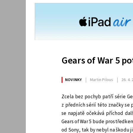
Gears of War 5 po
NOVINKY
Martin Pilous
26. 4.
Zcela bez pochyb patří série Ge
z předních sérií této značky se 
se napjatě očekává příchod dal
Gears of War 5 bude prostředkem 
od Sony, tak by nebyl na škodu j