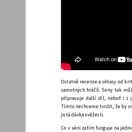
Ostatně recenze a ohlasy od krit
samotných hráčů. Sony tak můž
připravuje další díl, neboť i z 
Tímto nechceme tvrdit, že by sn
jistá dávka svěžesti.
Co v sérii zatím funguje na jedn