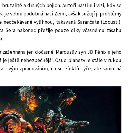
brutalitě a drsných bojích. Autoři nastínili vizi, kdy se
á je velmi podobná naší Zemi, avšak sužují ji problémy
 se neočekávaně vylíhnou, takzvaná Sarančata (Locusti).
eta Sera nakonec přežije pouze díky včasnému zásahu
a.
la zažehnána jen dočasně. Marcusův syn JD Fénix a jeho
á je ještě nebezpečnější. Osud planety je stále v rukou
ujal svým zpracováním, co se efektů týče, ale samotná