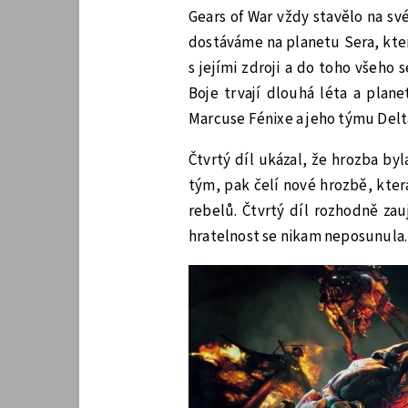
Gears of War vždy stavělo na své 
dostáváme na planetu Sera, kter
s jejími zdroji a do toho všeho
Boje trvají dlouhá léta a plan
Marcuse Fénixe a jeho týmu Delt
Čtvrtý díl ukázal, že hrozba by
tým, pak čelí nové hrozbě, kter
rebelů. Čtvrtý díl rozhodně za
hratelnost se nikam neposunula.