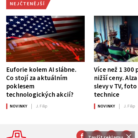
NEJČTENĚJŠÍ
Euforie kolem AI slábne.
Více než 1 300
Co stojí za aktuálním
nižší ceny. Alza
poklesem
slevy v TV, foto
technologických akcií?
technice
NOVINKY
J. Filip
NOVINKY
J. Filip
Zavřít reklamu