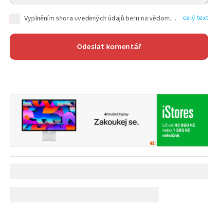
celý text
Vyplněním shora uvedených údajů beru na vědomí, že společnost TEXT FACTORY s.r.o., sídlem Brno, Durďákova 336/29, Černá Pole, PSČ: 613 00, IČ: 06157831, zapsané u Krajského soudu v Brně, oddíl C, vložka 100399, bude zpracovávat mé osobní údaje uvedené v rámci mnou vyplněného registračního formuláře na základě oprávněných zájmů TEXT FACTORY s.r.o. dle čl. 6 odst. 1 písm. f) GDPR a pro splnění právních povinností (čl. 6 odst. 1 písm. c) GDPR), a to pro tyto účely: nezbytnost zajistit oprávnění návštěvníka webových stránek provozovaných společností TEXT FACTORY s.r.o. přispívat aktivně ke zveřejněným článkům nebo v rámci diskusních fór a výkon práv TEXT FACTORY s.r.o. jako administrátora těchto diskusních fór. Více informací o zpracování osobních údajů a právech lze nalézt v