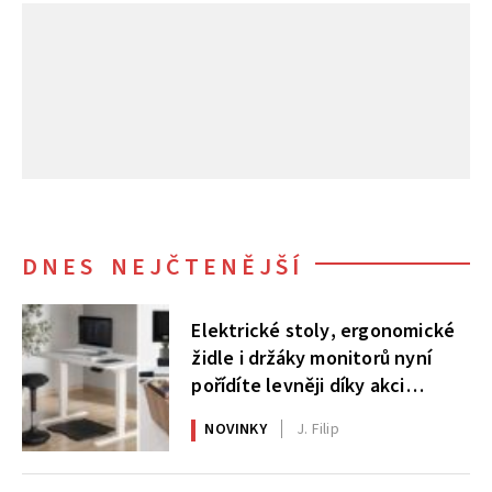
DNES NEJČTENĚJŠÍ
Elektrické stoly, ergonomické
židle i držáky monitorů nyní
pořídíte levněji díky akci
AlzaErgo
NOVINKY
J. Filip