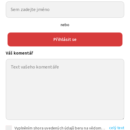
nebo
Přihlásit se
Váš komentář
celý text
Vyplněním shora uvedených údajů beru na vědomí, že společnost TEXT FACTORY s.r.o., sídlem Brno, Durďákova 336/29, Černá Pole, PSČ: 613 00, IČ: 06157831, zapsané u Krajského soudu v Brně, oddíl C, vložka 100399, bude zpracovávat mé osobní údaje uvedené v rámci mnou vyplněného registračního formuláře na základě oprávněných zájmů TEXT FACTORY s.r.o. dle čl. 6 odst. 1 písm. f) GDPR a pro splnění právních povinností (čl. 6 odst. 1 písm. c) GDPR), a to pro tyto účely: nezbytnost zajistit oprávnění návštěvníka webových stránek provozovaných společností TEXT FACTORY s.r.o. přispívat aktivně ke zveřejněným článkům nebo v rámci diskusních fór a výkon práv TEXT FACTORY s.r.o. jako administrátora těchto diskusních fór. Více informací o zpracování osobních údajů a právech lze nalézt v