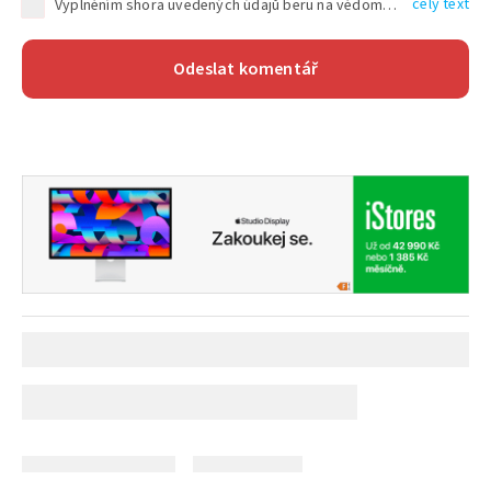
celý text
Vyplněním shora uvedených údajů beru na vědomí, že společnost TEXT FACTORY s.r.o., sídlem Brno, Durďákova 336/29, Černá Pole, PSČ: 613 00, IČ: 06157831, zapsané u Krajského soudu v Brně, oddíl C, vložka 100399, bude zpracovávat mé osobní údaje uvedené v rámci mnou vyplněného registračního formuláře na základě oprávněných zájmů TEXT FACTORY s.r.o. dle čl. 6 odst. 1 písm. f) GDPR a pro splnění právních povinností (čl. 6 odst. 1 písm. c) GDPR), a to pro tyto účely: nezbytnost zajistit oprávnění návštěvníka webových stránek provozovaných společností TEXT FACTORY s.r.o. přispívat aktivně ke zveřejněným článkům nebo v rámci diskusních fór a výkon práv TEXT FACTORY s.r.o. jako administrátora těchto diskusních fór. Více informací o zpracování osobních údajů a právech lze nalézt v