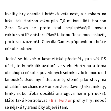
Kvality hry ocenila i hráčská veřejnost, a s rokem na
krku tak Horizon zakoupilo 7,6 milionu lidí. Horizon
Zero Dawn se proto stal nejúspěšnější novou
exkluzivní IP v historii PlayStationu. To se musí oslavit,
proto si nizozemští Guerilla Games připravili pro hráče
několik odměn.
Jedná se hlavně o kosmetické předměty pro váš PS
účet, tedy několik avatarů ve stylu Horizonu a téma
obsahující několik povedených snímku z foto módu od
fanoušků. Jsou nyní dostupné, stejně jako slevy na
oficiální merchandise Horizon Zero Dawn (trika, mikiny,
hrnky nebo třeba obsáhlá analogová herní příručka).
Máte také kontrolovat
FB
a
Twitter
profily hry, neboť
se nějaké ty srandičky objeví i tam.