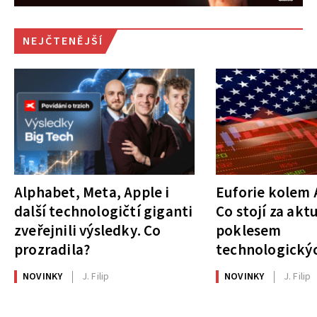
NEJČTENĚJŠÍ
Alphabet, Meta, Apple i
Euforie kolem A
další technologičtí giganti
Co stojí za akt
zveřejnili výsledky. Co
poklesem
prozradila?
technologickýc
NOVINKY
J. Filip
NOVINKY
J. Filip