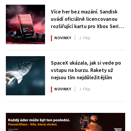
Více her bez mazání. Sandisk
uvádí oficiálně licencovanou
rozšiřující kartu pro Xbox Series
X|S
NOVINKY
J. Filip
SpaceX ukázala, jak si vede po
vstupu na burzu. Rakety už
nejsou tím nejdůležitějším
NOVINKY
J. Filip