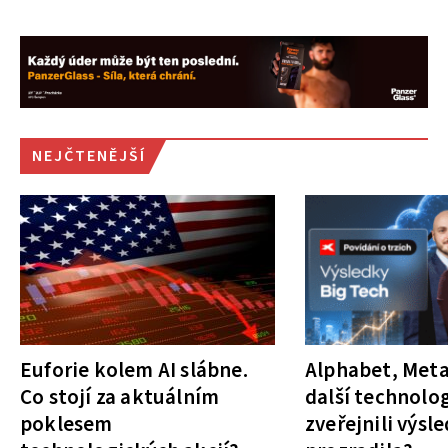
NEJČTENĚJŠÍ
Euforie kolem AI slábne.
Alphabet, Meta
Co stojí za aktuálním
další technolog
poklesem
zveřejnili výsl