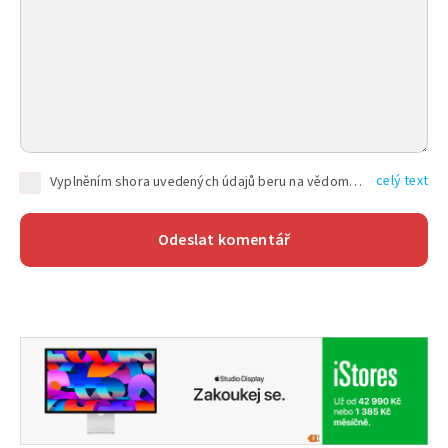
celý text
Vyplněním shora uvedených údajů beru na vědomí, že společnost TEXT FACTORY s.r.o., sídlem Brno, Durďákova 336/29, Černá Pole, PSČ: 613 00, IČ: 06157831, zapsané u Krajského soudu v Brně, oddíl C, vložka 100399, bude zpracovávat mé osobní údaje uvedené v rámci mnou vyplněného registračního formuláře na základě oprávněných zájmů TEXT FACTORY s.r.o. dle čl. 6 odst. 1 písm. f) GDPR a pro splnění právních povinností (čl. 6 odst. 1 písm. c) GDPR), a to pro tyto účely: nezbytnost zajistit oprávnění návštěvníka webových stránek provozovaných společností TEXT FACTORY s.r.o. přispívat aktivně ke zveřejněným článkům nebo v rámci diskusních fór a výkon práv TEXT FACTORY s.r.o. jako administrátora těchto diskusních fór. Více informací o zpracování osobních údajů a právech lze nalézt v