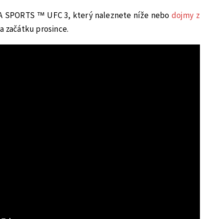
k EA SPORTS ™ UFC 3, který naleznete níže nebo
dojmy z
a začátku prosince.