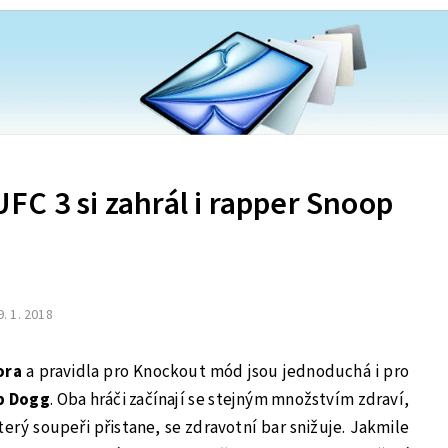
C 3 si zahrál i rapper Snoop
9. 1. 2018
ora
a pravidla pro Knockout mód jsou jednoduchá i pro
p Dogg
. Oba hráči začínají se stejným množstvím zdraví,
erý soupeři přistane, se zdravotní bar snižuje. Jakmile