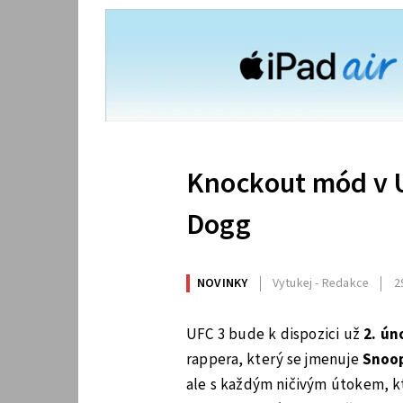
Knockout mód v UF
Dogg
NOVINKY
Vytukej - Redakce
2
UFC 3 bude k dispozici už
2. ún
rappera, který se jmenuje
Snoo
ale s každým ničivým útokem, kt