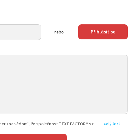
Přihlásit se
nebo
celý text
Vyplněním shora uvedených údajů beru na vědomí, že společnost TEXT FACTORY s.r.o., sídlem Brno, Durďákova 336/29, Černá Pole, PSČ: 613 00, IČ: 06157831, zapsané u Krajského soudu v Brně, oddíl C, vložka 100399, bude zpracovávat mé osobní údaje uvedené v rámci mnou vyplněného registračního formuláře na základě oprávněných zájmů TEXT FACTORY s.r.o. dle čl. 6 odst. 1 písm. f) GDPR a pro splnění právních povinností (čl. 6 odst. 1 písm. c) GDPR), a to pro tyto účely: nezbytnost zajistit oprávnění návštěvníka webových stránek provozovaných společností TEXT FACTORY s.r.o. přispívat aktivně ke zveřejněným článkům nebo v rámci diskusních fór a výkon práv TEXT FACTORY s.r.o. jako administrátora těchto diskusních fór. Více informací o zpracování osobních údajů a právech lze nalézt v