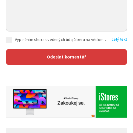
celý text
Vyplněním shora uvedených údajů beru na vědomí, že společnost TEXT FACTORY s.r.o., sídlem Brno, Durďákova 336/29, Černá Pole, PSČ: 613 00, IČ: 06157831, zapsané u Krajského soudu v Brně, oddíl C, vložka 100399, bude zpracovávat mé osobní údaje uvedené v rámci mnou vyplněného registračního formuláře na základě oprávněných zájmů TEXT FACTORY s.r.o. dle čl. 6 odst. 1 písm. f) GDPR a pro splnění právních povinností (čl. 6 odst. 1 písm. c) GDPR), a to pro tyto účely: nezbytnost zajistit oprávnění návštěvníka webových stránek provozovaných společností TEXT FACTORY s.r.o. přispívat aktivně ke zveřejněným článkům nebo v rámci diskusních fór a výkon práv TEXT FACTORY s.r.o. jako administrátora těchto diskusních fór. Více informací o zpracování osobních údajů a právech lze nalézt v