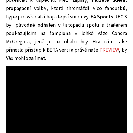
potenciál k úspěchu. Mezi zápasy, můžete udělat
propagační volby, které shromáždí více fanoušků,
hype pro váš další boj a lepší smlouvy.
EA Sports UFC 3
byl původně odhalen v listopadu spolu s trailerem
poukazujícím na šampióna v lehké váze Conora
McGregora, jenž je na obalu hry. Hra nám také
přinesla přístup k BETA verzi a právě naše
PREVIEW
, by
Vás mohlo zajímat.