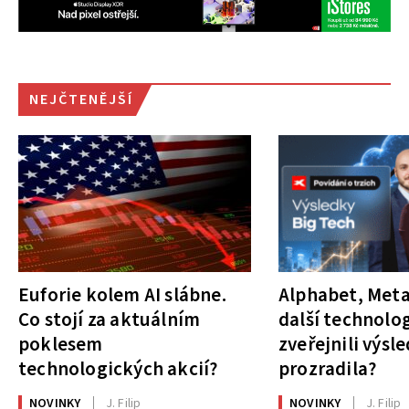
NEJČTENĚJŠÍ
Euforie kolem AI slábne.
Alphabet, Meta
Co stojí za aktuálním
další technolog
poklesem
zveřejnili výsl
technologických akcií?
prozradila?
NOVINKY
J. Filip
NOVINKY
J. Filip