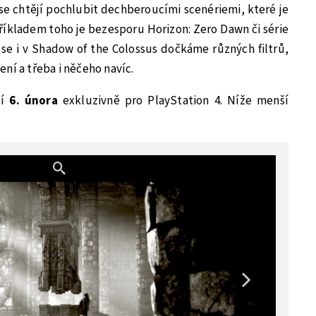
se chtějí pochlubit dechberoucími scenériemi, které je
říkladem toho je bezesporu Horizon: Zero Dawn či série
se i v Shadow of the Colossus dočkáme různých filtrů,
ní a třeba i něčeho navíc.
í
6. února
exkluzivně pro PlayStation 4. Níže menší