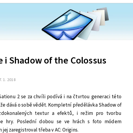
 i Shadow of the Colossus
7. 1. 2018
ationu 2 se za chvíli podívá i na čtvrtou generaci této
, že dává o sobě vědět. Kompletní předělávka Shadow of
dokonalených textur a efektů, i režim pro tvorbu
ze hry. Poslední dobou se ve hrách s foto módem
jej zaregistroval třeba v AC: Origins.