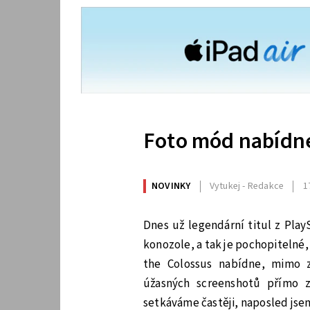
Foto mód nabídne
NOVINKY
Vytukej - Redakce
1
Dnes už legendární titul z PlayS
konozole, a tak je pochopitelné
the Colossus nabídne, mimo z
úžasných screenshotů přímo 
setkáváme častěji, naposled jsem 