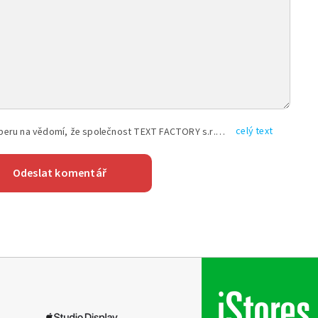
celý text
Vyplněním shora uvedených údajů beru na vědomí, že společnost TEXT FACTORY s.r.o., sídlem Brno, Durďákova 336/29, Černá Pole, PSČ: 613 00, IČ: 06157831, zapsané u Krajského soudu v Brně, oddíl C, vložka 100399, bude zpracovávat mé osobní údaje uvedené v rámci mnou vyplněného registračního formuláře na základě oprávněných zájmů TEXT FACTORY s.r.o. dle čl. 6 odst. 1 písm. f) GDPR a pro splnění právních povinností (čl. 6 odst. 1 písm. c) GDPR), a to pro tyto účely: nezbytnost zajistit oprávnění návštěvníka webových stránek provozovaných společností TEXT FACTORY s.r.o. přispívat aktivně ke zveřejněným článkům nebo v rámci diskusních fór a výkon práv TEXT FACTORY s.r.o. jako administrátora těchto diskusních fór. Více informací o zpracování osobních údajů a právech lze nalézt v