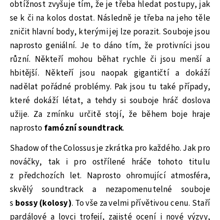
obtížnost zvyšuje tím, že je třeba hledat postupy, jak
se k či na kolos dostat. Následně je třeba na jeho těle
zničit hlavní body, kterými jej lze porazit. Souboje jsou
naprosto geniální. Je to dáno tím, že protivníci jsou
různí. Někteří mohou běhat rychle či jsou menší a
hbitější. Někteří jsou naopak gigantičtí a dokáží
nadělat pořádné problémy. Pak jsou tu také případy,
které dokáží létat, a tehdy si souboje hráč doslova
užije. Za zmínku určitě stojí, že během boje hraje
naprosto
famózní soundtrack
.
Shadow of the Colossus je zkrátka pro každého. Jak pro
nováčky, tak i pro ostřílené hráče tohoto titulu
z předchozích let. Naprosto ohromující atmosféra,
skvělý soundtrack a nezapomenutelné souboje
s
bossy (kolosy)
. To vše za velmi přívětivou cenu. Staří
pardálové a lovci trofejí, zajisté ocení i nové výzvy,