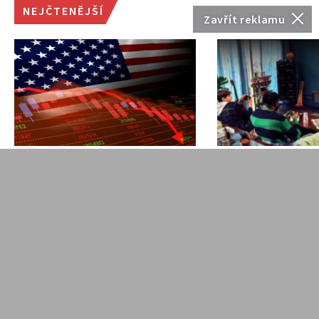
NEJČTENĚJŠÍ
Zavřít reklamu
Euforie kolem AI slábne.
Více než 1 300
Co stojí za aktuálním
nižší ceny. Alza
poklesem
slevy v TV, foto
technologických akcií?
technice
NOVINKY
J. Filip
NOVINKY
J. Filip