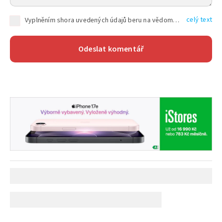
celý text
Vyplněním shora uvedených údajů beru na vědomí, že společnost TEXT FACTORY s.r.o., sídlem Brno, Durďákova 336/29, Černá Pole, PSČ: 613 00, IČ: 06157831, zapsané u Krajského soudu v Brně, oddíl C, vložka 100399, bude zpracovávat mé osobní údaje uvedené v rámci mnou vyplněného registračního formuláře na základě oprávněných zájmů TEXT FACTORY s.r.o. dle čl. 6 odst. 1 písm. f) GDPR a pro splnění právních povinností (čl. 6 odst. 1 písm. c) GDPR), a to pro tyto účely: nezbytnost zajistit oprávnění návštěvníka webových stránek provozovaných společností TEXT FACTORY s.r.o. přispívat aktivně ke zveřejněným článkům nebo v rámci diskusních fór a výkon práv TEXT FACTORY s.r.o. jako administrátora těchto diskusních fór. Více informací o zpracování osobních údajů a právech lze nalézt v