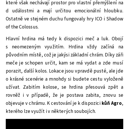
které však nechávají prostor pro vlastní přemýšlení na
d událostmi a mají určitou emocionální hloubku.
Ostatně ve stejném duchu fungovaly hry ICO i Shadow
of the Colossus.
Hlavní hrdina má tedy k dispozici meč a luk. Obojí
s neomezeným využitím. Hrdina vždy začíná na
původním místě, což je jakýsi základní chrám. Díky záři
meče je schopen určit, kam se má vydat a zde musí
porazit, další kolos. Lokace jsou vpravdě pusté, ale jde
o krásné scenérie a mnohdy si budete cestu vyloženě
užívat. Zabitím kolose, se hrdina přesouvá zpět a
rovněž i v případě, že je postava zabita, znovu se
objevuje v chrámu. K cestování je k dispozici
kůň Agro
,
kterého lze využít i v některých soubojích.