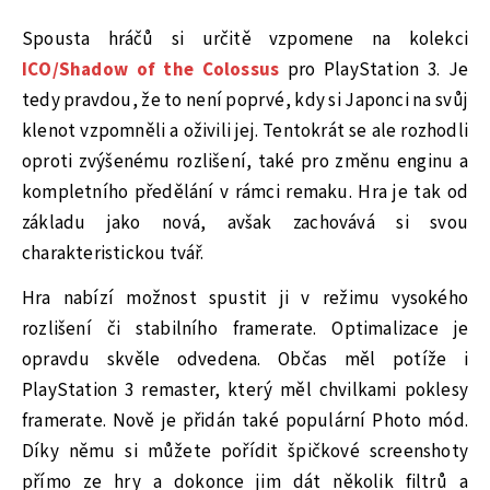
Spousta hráčů si určitě vzpomene na kolekci
ICO/Shadow of the Colossus
pro PlayStation 3. Je
tedy pravdou, že to není poprvé, kdy si Japonci na svůj
klenot vzpomněli a oživili jej. Tentokrát se ale rozhodli
oproti zvýšenému rozlišení, také pro změnu enginu a
kompletního předělání v rámci remaku. Hra je tak od
základu jako nová, avšak zachovává si svou
charakteristickou tvář.
Hra nabízí možnost spustit ji v režimu vysokého
rozlišení či stabilního framerate. Optimalizace je
opravdu skvěle odvedena. Občas měl potíže i
PlayStation 3 remaster, který měl chvilkami poklesy
framerate. Nově je přidán také populární Photo mód.
Díky němu si můžete pořídit špičkové screenshoty
přímo ze hry a dokonce jim dát několik filtrů a