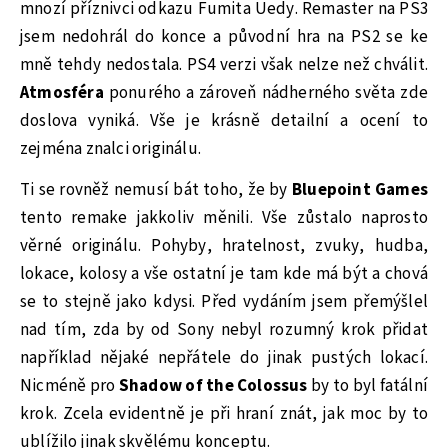
mnozí příznivci odkazu Fumita Uedy. Remaster na PS3
jsem nedohrál do konce a původní hra na PS2 se ke
mně tehdy nedostala. PS4 verzi však nelze než chválit.
Atmosféra
ponurého a zároveň nádherného světa zde
doslova vyniká. Vše je krásně detailní a ocení to
zejména znalci originálu.
Ti se rovněž nemusí bát toho, že by
Bluepoint Games
tento remake jakkoliv měnili. Vše zůstalo naprosto
věrné originálu. Pohyby, hratelnost, zvuky, hudba,
lokace, kolosy a vše ostatní je tam kde má být a chová
se to stejně jako kdysi. Před vydáním jsem přemýšlel
nad tím, zda by od Sony nebyl rozumný krok přidat
například nějaké nepřátele do jinak pustých lokací.
Nicméně pro
Shadow of the Colossus
by to byl fatální
krok. Zcela evidentně je při hraní znát, jak moc by to
ublížilo jinak skvělému konceptu.