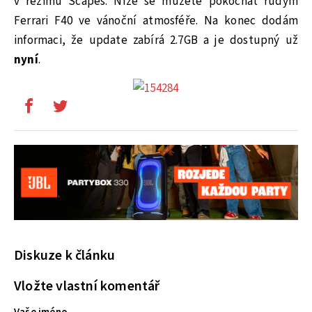
v režimu Scapes. Níže se můžete pokochat rudým
Ferrari F40 ve vánoční atmosféře. Na konec dodám
informaci, že update zabírá 2.7GB a je dostupný už
nyní
.
Diskuze k článku
Vložte vlastní komentář