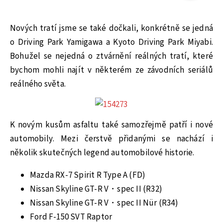
Nových tratí jsme se také dočkali, konkrétně se jedná
o Driving Park Yamigawa a Kyoto Driving Park Miyabi.
Bohužel se nejedná o ztvárnění reálných tratí, které
bychom mohli najít v některém ze závodních seriálů
reálného světa.
K novým kusům asfaltu také samozřejmě patří i nové
automobily. Mezi čerstvě přidanými se nachází i
několik skutečných legend automobilové historie.
Mazda RX-7 Spirit R Type A (FD)
Nissan Skyline GT-R V・spec II (R32)
Nissan Skyline GT-R V・spec II Nür (R34)
Ford F-150 SVT Raptor