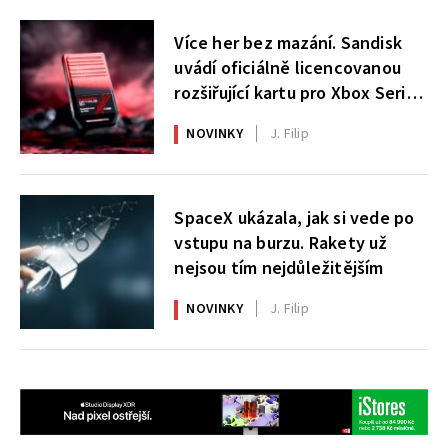
Více her bez mazání. Sandisk
uvádí oficiálně licencovanou
rozšiřující kartu pro Xbox Series
X|S
NOVINKY
J. Filip
SpaceX ukázala, jak si vede po
vstupu na burzu. Rakety už
nejsou tím nejdůležitějším
NOVINKY
J. Filip