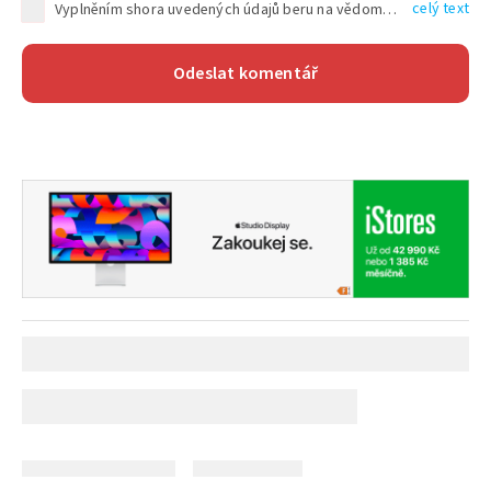
celý text
Vyplněním shora uvedených údajů beru na vědomí, že společnost TEXT FACTORY s.r.o., sídlem Brno, Durďákova 336/29, Černá Pole, PSČ: 613 00, IČ: 06157831, zapsané u Krajského soudu v Brně, oddíl C, vložka 100399, bude zpracovávat mé osobní údaje uvedené v rámci mnou vyplněného registračního formuláře na základě oprávněných zájmů TEXT FACTORY s.r.o. dle čl. 6 odst. 1 písm. f) GDPR a pro splnění právních povinností (čl. 6 odst. 1 písm. c) GDPR), a to pro tyto účely: nezbytnost zajistit oprávnění návštěvníka webových stránek provozovaných společností TEXT FACTORY s.r.o. přispívat aktivně ke zveřejněným článkům nebo v rámci diskusních fór a výkon práv TEXT FACTORY s.r.o. jako administrátora těchto diskusních fór. Více informací o zpracování osobních údajů a právech lze nalézt v