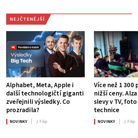
NEJČTENĚJŠÍ
Alphabet, Meta, Apple i
Více než 1 300
další technologičtí giganti
nižší ceny. Alza
zveřejnili výsledky. Co
slevy v TV, foto
prozradila?
technice
NOVINKY
J. Filip
NOVINKY
J. Filip