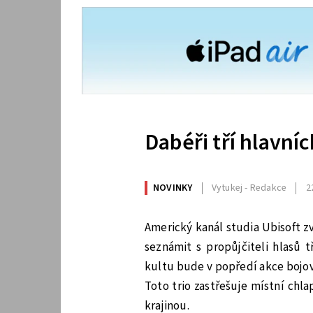
Dabéři tří hlavníc
NOVINKY
Vytukej - Redakce
2
Americký kanál studia Ubisoft z
seznámit s propůjčiteli hlasů t
kultu bude v popředí akce bojova
Toto trio zastřešuje místní chl
krajinou.