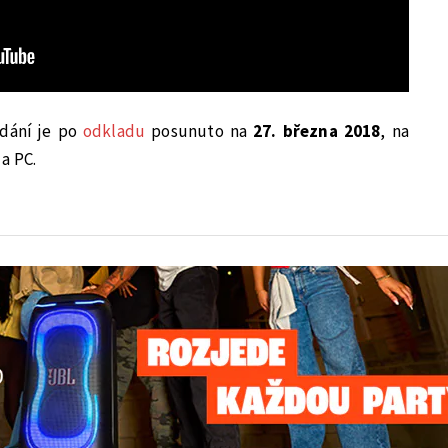
dání je po
odkladu
posunuto na
27. března 2018
, na
a PC.