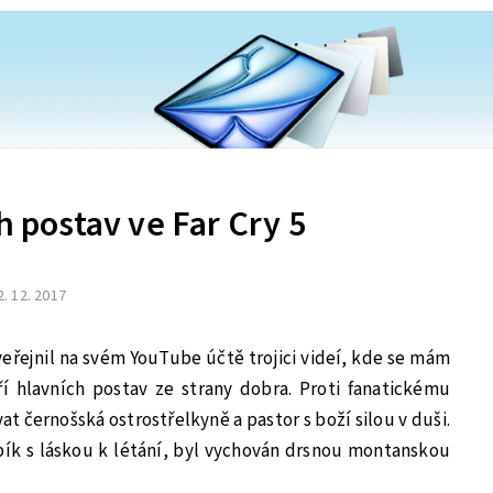
h postav ve Far Cry 5
2. 12. 2017
veřejnil na svém YouTube účtě trojici videí, kde se mám
ří hlavních postav ze strany dobra. Proti fanatickému
t černošská ostrostřelkyně a pastor s boží silou v duši.
apík s láskou k létání, byl vychován drsnou montanskou