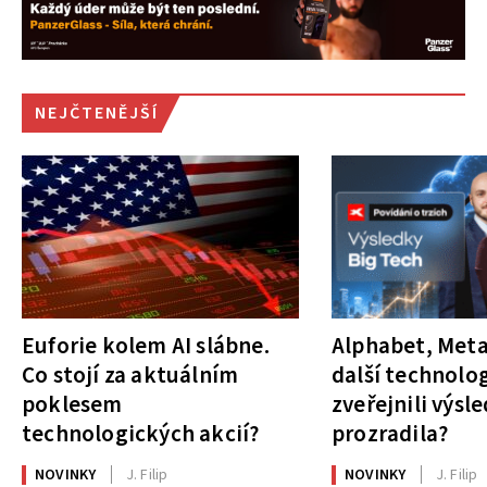
NEJČTENĚJŠÍ
Euforie kolem AI slábne.
Alphabet, Meta
Co stojí za aktuálním
další technolog
poklesem
zveřejnili výsl
technologických akcií?
prozradila?
NOVINKY
J. Filip
NOVINKY
J. Filip