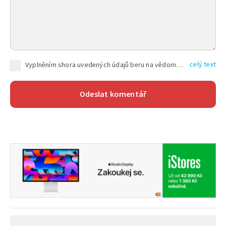
celý text
Vyplněním shora uvedených údajů beru na vědomí, že společnost TEXT FACTORY s.r.o., sídlem Brno, Durďákova 336/29, Černá Pole, PSČ: 613 00, IČ: 06157831, zapsané u Krajského soudu v Brně, oddíl C, vložka 100399, bude zpracovávat mé osobní údaje uvedené v rámci mnou vyplněného registračního formuláře na základě oprávněných zájmů TEXT FACTORY s.r.o. dle čl. 6 odst. 1 písm. f) GDPR a pro splnění právních povinností (čl. 6 odst. 1 písm. c) GDPR), a to pro tyto účely: nezbytnost zajistit oprávnění návštěvníka webových stránek provozovaných společností TEXT FACTORY s.r.o. přispívat aktivně ke zveřejněným článkům nebo v rámci diskusních fór a výkon práv TEXT FACTORY s.r.o. jako administrátora těchto diskusních fór. Více informací o zpracování osobních údajů a právech lze nalézt v