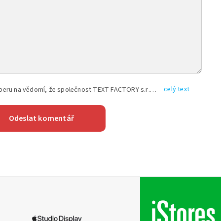
celý text
Vyplněním shora uvedených údajů beru na vědomí, že společnost TEXT FACTORY s.r.o., sídlem Brno, Durďákova 336/29, Černá Pole, PSČ: 613 00, IČ: 06157831, zapsané u Krajského soudu v Brně, oddíl C, vložka 100399, bude zpracovávat mé osobní údaje uvedené v rámci mnou vyplněného registračního formuláře na základě oprávněných zájmů TEXT FACTORY s.r.o. dle čl. 6 odst. 1 písm. f) GDPR a pro splnění právních povinností (čl. 6 odst. 1 písm. c) GDPR), a to pro tyto účely: nezbytnost zajistit oprávnění návštěvníka webových stránek provozovaných společností TEXT FACTORY s.r.o. přispívat aktivně ke zveřejněným článkům nebo v rámci diskusních fór a výkon práv TEXT FACTORY s.r.o. jako administrátora těchto diskusních fór. Více informací o zpracování osobních údajů a právech lze nalézt v