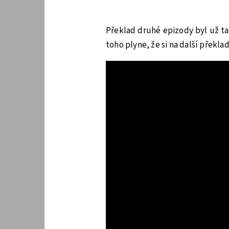
Překlad druhé epizody byl už tak
toho plyne, že si na další přek