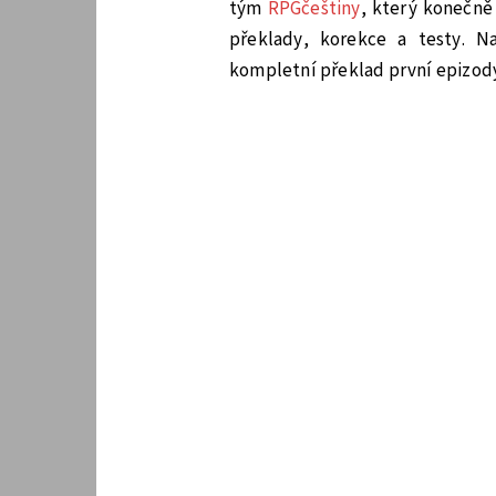
tým
RPGčeštiny
, který konečně
překlady, korekce a testy. 
kompletní překlad první epizod