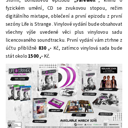
Storm, bonusovou epizodu
„Farewell“
, knihu o
fyzickém umění, CD se zvukovou stopou, režim
digitálního mixtape, oblečení a první epizodu z první
sezóny Life is Strange . Vinylové vydání bude obsahovat
všechny výše uvedené věci plus vinylovou sadu
licencovaného soundtracku. První vydání vám ztrhne z
účtu přibližně
830 ,-
Kč, zatímco vinylová sada bude
stát okolo
1500 ,-
Kč.