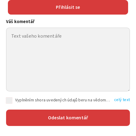
Přihlásit se
Váš komentář
celý text
Vyplněním shora uvedených údajů beru na vědomí, že společnost TEXT FACTORY s.r.o., sídlem Brno, Durďákova 336/29, Černá Pole, PSČ: 613 00, IČ: 06157831, zapsané u Krajského soudu v Brně, oddíl C, vložka 100399, bude zpracovávat mé osobní údaje uvedené v rámci mnou vyplněného registračního formuláře na základě oprávněných zájmů TEXT FACTORY s.r.o. dle čl. 6 odst. 1 písm. f) GDPR a pro splnění právních povinností (čl. 6 odst. 1 písm. c) GDPR), a to pro tyto účely: nezbytnost zajistit oprávnění návštěvníka webových stránek provozovaných společností TEXT FACTORY s.r.o. přispívat aktivně ke zveřejněným článkům nebo v rámci diskusních fór a výkon práv TEXT FACTORY s.r.o. jako administrátora těchto diskusních fór. Více informací o zpracování osobních údajů a právech lze nalézt v