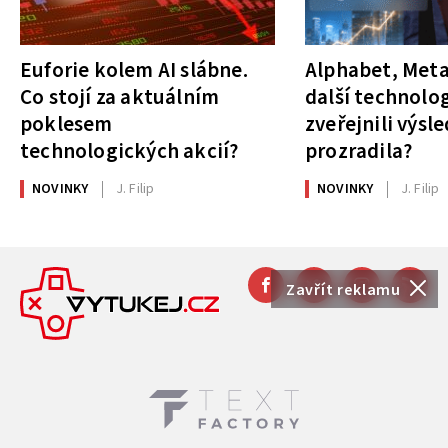
Euforie kolem AI slábne.
Alphabet, Meta
Co stojí za aktuálním
další technolog
poklesem
zveřejnili výsl
technologických akcií?
prozradila?
NOVINKY
J. Filip
NOVINKY
J. Filip
Zavřít reklamu