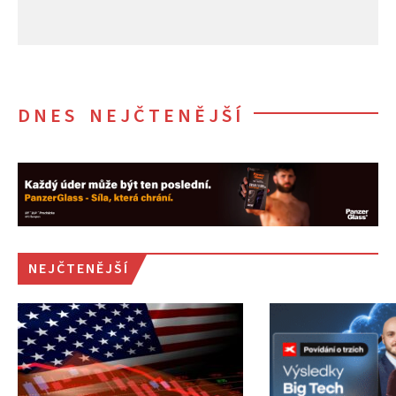
DNES NEJČTENĚJŠÍ
NEJČTENĚJŠÍ