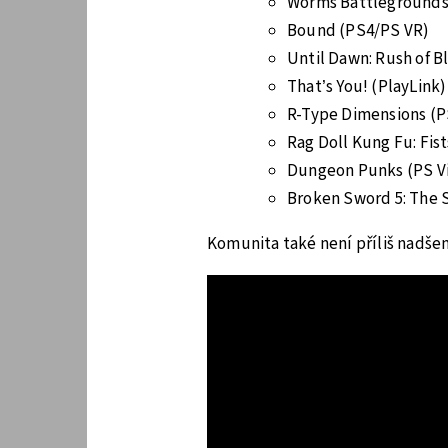
Worms Battlegrounds
Bound (PS4/PS VR)
Until Dawn: Rush of B
That’s You! (PlayLink)
R-Type Dimensions (P
Rag Doll Kung Fu: Fist
Dungeon Punks (PS Vi
Broken Sword 5: The Se
Komunita také není příliš nadšen