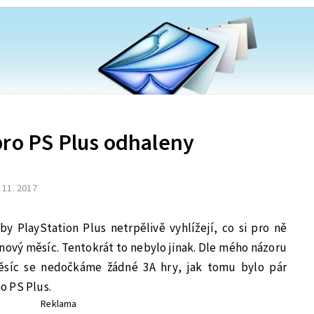
pro PS Plus odhaleny
. 11. 2017
y PlayStation Plus netrpělivě vyhlížejí, co si pro ně
 nový měsíc. Tentokrát to nebylo jinak. Dle mého názoru
měsíc se nedočkáme žádné 3A hry, jak tomu bylo pár
o PS Plus.
Reklama