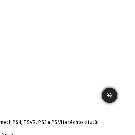
mech PS4, PSVR, PS3 a PS Vita těchto titulů: