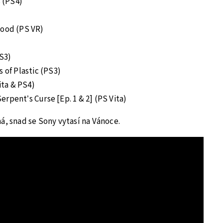
 (PS4)
lood (PS VR)
S3)
s of Plastic (PS3)
ta & PS4)
rpent’s Curse [Ep. 1 & 2] (PS Vita)
á, snad se Sony vytasí na Vánoce.