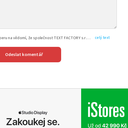
celý text
Vyplněním shora uvedených údajů beru na vědomí, že společnost TEXT FACTORY s.r.o., sídlem Brno, Durďákova 336/29, Černá Pole, PSČ: 613 00, IČ: 06157831, zapsané u Krajského soudu v Brně, oddíl C, vložka 100399, bude zpracovávat mé osobní údaje uvedené v rámci mnou vyplněného registračního formuláře na základě oprávněných zájmů TEXT FACTORY s.r.o. dle čl. 6 odst. 1 písm. f) GDPR a pro splnění právních povinností (čl. 6 odst. 1 písm. c) GDPR), a to pro tyto účely: nezbytnost zajistit oprávnění návštěvníka webových stránek provozovaných společností TEXT FACTORY s.r.o. přispívat aktivně ke zveřejněným článkům nebo v rámci diskusních fór a výkon práv TEXT FACTORY s.r.o. jako administrátora těchto diskusních fór. Více informací o zpracování osobních údajů a právech lze nalézt v