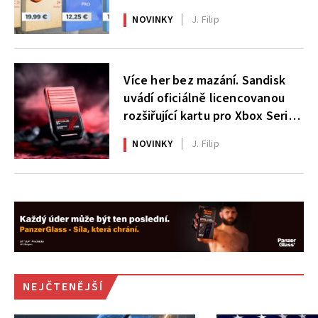
NOVINKY
J. Filip
Více her bez mazání. Sandisk
uvádí oficiálně licencovanou
rozšiřující kartu pro Xbox Series
X|S
NOVINKY
J. Filip
NEJČTENĚJŠÍ