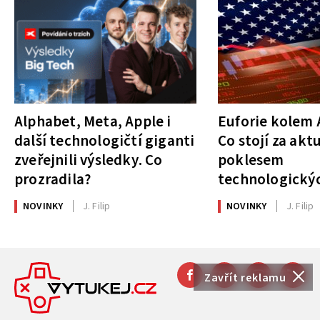
Alphabet, Meta, Apple i
Euforie kolem A
další technologičtí giganti
Co stojí za akt
zveřejnili výsledky. Co
poklesem
prozradila?
technologickýc
NOVINKY
J. Filip
NOVINKY
J. Filip
Zavřít reklamu