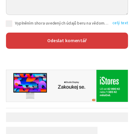
celý text
Vyplněním shora uvedených údajů beru na vědomí, že společnost TEXT FACTORY s.r.o., sídlem Brno, Durďákova 336/29, Černá Pole, PSČ: 613 00, IČ: 06157831, zapsané u Krajského soudu v Brně, oddíl C, vložka 100399, bude zpracovávat mé osobní údaje uvedené v rámci mnou vyplněného registračního formuláře na základě oprávněných zájmů TEXT FACTORY s.r.o. dle čl. 6 odst. 1 písm. f) GDPR a pro splnění právních povinností (čl. 6 odst. 1 písm. c) GDPR), a to pro tyto účely: nezbytnost zajistit oprávnění návštěvníka webových stránek provozovaných společností TEXT FACTORY s.r.o. přispívat aktivně ke zveřejněným článkům nebo v rámci diskusních fór a výkon práv TEXT FACTORY s.r.o. jako administrátora těchto diskusních fór. Více informací o zpracování osobních údajů a právech lze nalézt v