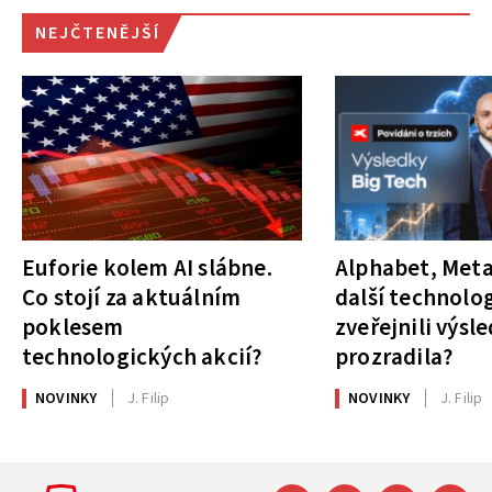
NEJČTENĚJŠÍ
Euforie kolem AI slábne.
Alphabet, Meta
Co stojí za aktuálním
další technolog
poklesem
zveřejnili výsl
technologických akcií?
prozradila?
NOVINKY
J. Filip
NOVINKY
J. Filip