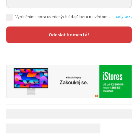
celý text
Vyplněním shora uvedených údajů beru na vědomí, že společnost TEXT FACTORY s.r.o., sídlem Brno, Durďákova 336/29, Černá Pole, PSČ: 613 00, IČ: 06157831, zapsané u Krajského soudu v Brně, oddíl C, vložka 100399, bude zpracovávat mé osobní údaje uvedené v rámci mnou vyplněného registračního formuláře na základě oprávněných zájmů TEXT FACTORY s.r.o. dle čl. 6 odst. 1 písm. f) GDPR a pro splnění právních povinností (čl. 6 odst. 1 písm. c) GDPR), a to pro tyto účely: nezbytnost zajistit oprávnění návštěvníka webových stránek provozovaných společností TEXT FACTORY s.r.o. přispívat aktivně ke zveřejněným článkům nebo v rámci diskusních fór a výkon práv TEXT FACTORY s.r.o. jako administrátora těchto diskusních fór. Více informací o zpracování osobních údajů a právech lze nalézt v