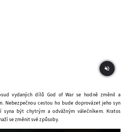
dosud vydaných dílů God of War se hodně změnil a
em. Nebezpečnou cestou ho bude doprovázet jeho syn
čí syna být chytrým a odvážným válečníkem. Kratos
snaží se změnit své způsoby.