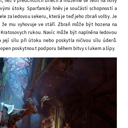
í, než v předchozích dílech a můžeme se těšit na nový
vými útoky. Sparťanský hněv je součástí schopností a
le za ledovou sekeru, která je teď jeho zbraň volby. Je
, že mu vyhovuje ve stáří. Zbraň může být hozena na
 Kratosovych rukou. Navíc může být naplněna ledovou
a její sílu při útoku nebo poskytla ničivou sílu úderů.
schopen poskytnout podporu během bitvy s lukem a šípy.