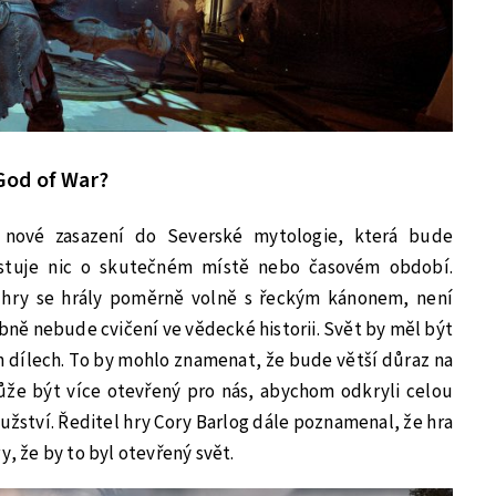
God of War?
 nové zasazení do Severské mytologie, která bude
stuje nic o skutečném místě nebo časovém období.
hry se hrály poměrně volně s řeckým kánonem, není
ě nebude cvičení ve vědecké historii. Svět by měl být
ch dílech. To by mohlo znamenat, že bude větší důraz na
že být více otevřený pro nás, abychom odkryli celou
žství. Ředitel hry Cory Barlog dále poznamenal, že hra
y, že by to byl otevřený svět.