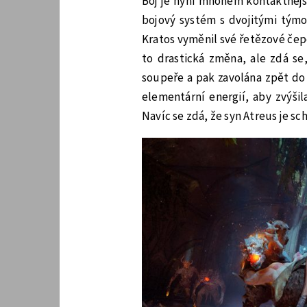
Boj je nyní mnohem kontaktnějš
bojový systém s dvojitými týmo
Kratos vyměnil své řetězové čepe
to drastická změna, ale zdá se
soupeře a pak zavolána zpět do
elementární energií, aby zvýšil
Navíc se zdá, že syn Atreus je 