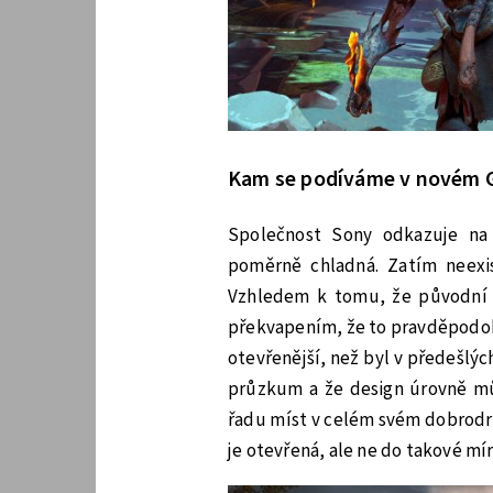
Kam se podíváme v novém 
Společnost Sony odkazuje na
poměrně chladná. Zatím neexi
Vzhledem k tomu, že původní 
překvapením, že to pravděpodobn
otevřenější, než byl v předešlý
průzkum a že design úrovně mů
řadu míst v celém svém dobrodru
je otevřená, ale ne do takové mír