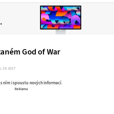
taném God of War
1. 10. 2017
 s ním i spoustu nových informací.
Reklama