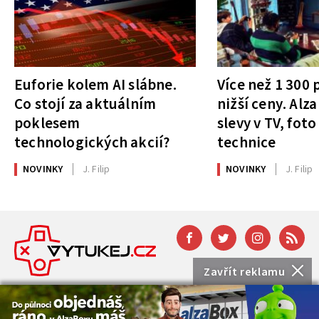
Euforie kolem AI slábne.
Více než 1 300
Co stojí za aktuálním
nižší ceny. Alza
poklesem
slevy v TV, foto
technologických akcií?
technice
NOVINKY
J. Filip
NOVINKY
J. Filip
Zavřít reklamu