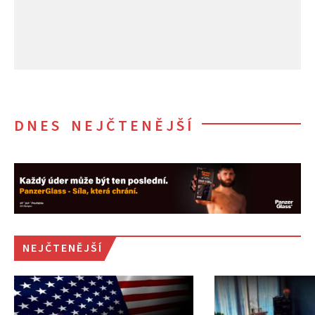
DNES NEJČTENĚJŠÍ
NEJČTENĚJŠÍ