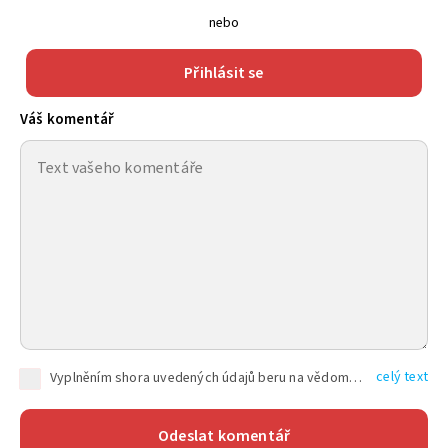
nebo
Přihlásit se
Váš komentář
celý text
Vyplněním shora uvedených údajů beru na vědomí, že společnost TEXT FACTORY s.r.o., sídlem Brno, Durďákova 336/29, Černá Pole, PSČ: 613 00, IČ: 06157831, zapsané u Krajského soudu v Brně, oddíl C, vložka 100399, bude zpracovávat mé osobní údaje uvedené v rámci mnou vyplněného registračního formuláře na základě oprávněných zájmů TEXT FACTORY s.r.o. dle čl. 6 odst. 1 písm. f) GDPR a pro splnění právních povinností (čl. 6 odst. 1 písm. c) GDPR), a to pro tyto účely: nezbytnost zajistit oprávnění návštěvníka webových stránek provozovaných společností TEXT FACTORY s.r.o. přispívat aktivně ke zveřejněným článkům nebo v rámci diskusních fór a výkon práv TEXT FACTORY s.r.o. jako administrátora těchto diskusních fór. Více informací o zpracování osobních údajů a právech lze nalézt v