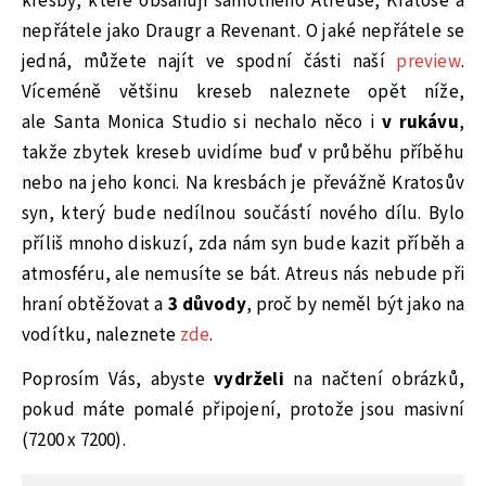
kresby, které obsahují samotného Atreuse, Kratose a
nepřátele jako Draugr a Revenant. O jaké nepřátele se
jedná, můžete najít ve spodní části naší
preview
.
Víceméně většinu kreseb naleznete opět níže,
ale Santa Monica Studio si nechalo něco i
v rukávu
,
takže zbytek kreseb uvidíme buď v průběhu příběhu
nebo na jeho konci. Na kresbách je převážně Kratosův
syn, který bude nedílnou součástí nového dílu. Bylo
příliš mnoho diskuzí, zda nám syn bude kazit příběh a
atmosféru, ale nemusíte se bát. Atreus nás nebude při
hraní obtěžovat a
3 důvody
, proč by neměl být jako na
vodítku, naleznete
zde
.
Poprosím Vás, abyste
vydrželi
na načtení obrázků,
pokud máte pomalé připojení, protože jsou masivní
(7200 x 7200).