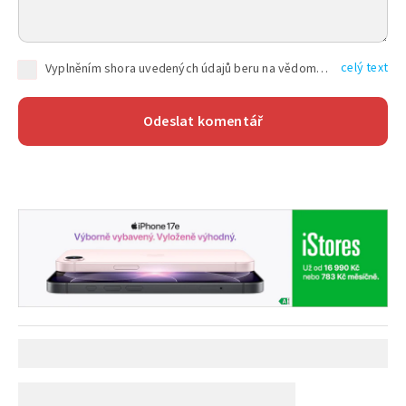
celý text
Vyplněním shora uvedených údajů beru na vědomí, že společnost TEXT FACTORY s.r.o., sídlem Brno, Durďákova 336/29, Černá Pole, PSČ: 613 00, IČ: 06157831, zapsané u Krajského soudu v Brně, oddíl C, vložka 100399, bude zpracovávat mé osobní údaje uvedené v rámci mnou vyplněného registračního formuláře na základě oprávněných zájmů TEXT FACTORY s.r.o. dle čl. 6 odst. 1 písm. f) GDPR a pro splnění právních povinností (čl. 6 odst. 1 písm. c) GDPR), a to pro tyto účely: nezbytnost zajistit oprávnění návštěvníka webových stránek provozovaných společností TEXT FACTORY s.r.o. přispívat aktivně ke zveřejněným článkům nebo v rámci diskusních fór a výkon práv TEXT FACTORY s.r.o. jako administrátora těchto diskusních fór. Více informací o zpracování osobních údajů a právech lze nalézt v