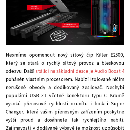
Nesmíme opomenout nový sítový čip Killer E2500,
který se stará o rychlý sítový provoz a bleskovou
odezvu. Další
stálicí na základní desce je Audio Boost 4
poháněn vlastním procesorem. Nabízí izolované ničím
nerušené obvody a dedikovaný zesilovač. Nechybí
populární USB 3.1 včetně konektoru typu C. Kromě
vysoké přenosové rychlosti oceníte i funkci Super
Changer, která vašim přenosným zařízením poskytne
vyšší proud a dosáhnete tak rychlejšího nabití.
Zajímavostí v dodávané výbavě je možnost uzpůsobit