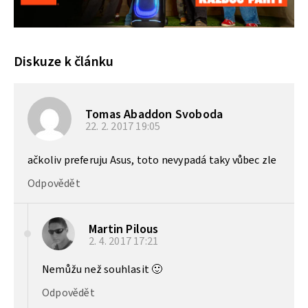
Diskuze k článku
Tomas Abaddon Svoboda
22. 2. 2017
19:05
ačkoliv preferuju Asus, toto nevypadá taky vůbec zle
Odpovědět
Martin Pilous
2. 4. 2017
17:21
Nemůžu než souhlasit 🙂
Odpovědět