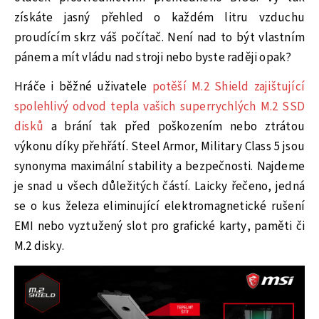
získáte jasný přehled o každém litru vzduchu
proudícím skrz váš počítač. Není nad to být vlastním
pánem a mít vládu nad stroji nebo byste raději opak?
Hráče i běžné uživatele
potěší M.2 Shield zajištující
spolehlivý odvod tepla vašich superrychlých M.2 SSD
disků
a brání tak před poškozením nebo ztrátou
výkonu díky přehřátí. Steel Armor, Military Class 5 jsou
synonyma maximální stability a bezpečnosti. Najdeme
je snad u všech důležitých částí. Laicky řečeno, jedná
se o kus železa eliminující elektromagnetické rušení
EMI nebo vyztužený slot pro grafické karty, paměti či
M.2 disky.