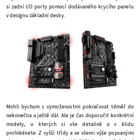
si zadní I/O porty pomocí dodávaného krycího panelu
v designu základní desky.
Mohli bychom s vymoženostmi pokračovat téměř do
nekonečna a ještě dál. Ale je čas doporučit konkrétní
modely, u kterých si vše detailně a v klidu
prohlédnete. Z vyšší třídy a se všemi výše popsanými