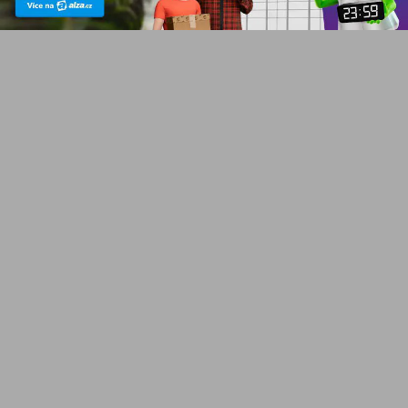
NEJČTENĚJŠÍ
Euforie kolem AI slábne.
Alphabet, Meta
Co stojí za aktuálním
další technolog
poklesem
zveřejnili výsl
technologických akcií?
prozradila?
NOVINKY
J. Filip
NOVINKY
J. Filip