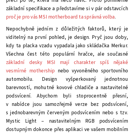
přeci po té, která má něco navíc. Proto pomineme
základní specifikace a představíme si v pár odstavcích
proč je pro vás MSI motherboard ta správná volba
.
Nepochybně jedním z důležitých faktorů, který je
viditelný na první pohled, je design. Pryč jsou doby,
kdy ta placka vzadu vypadala jako skládačka Merkur.
Všechna čest této populární hračce, ale současné
základní desky MSI mají charakter spíš nějaké
vesmírné mothership
nebo vyvoněného sportovního
automobilu. Design vyšperkovaný jednotnou
barevností, mohutné kovové chladiče a nastavitelné
podsvícení. Abychom byli stoprocentně přesní,
v nabídce jsou samozřejmě verze bez podsvícení,
s jednobarevným červeným podsvícením nebo s tzv.
Mystic Light – nastavitelným RGB podsvícením
dostupným dokonce přes aplikaci ve vašem mobilním