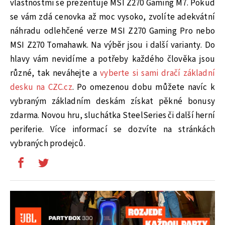
vlastnostmi se prezentuje MSI Z270 Gaming M7. Pokud
se vám zdá cenovka až moc vysoko, zvolíte adekvátní
náhradu odlehčené verze MSI Z270 Gaming Pro nebo
MSI Z270 Tomahawk. Na výběr jsou i další varianty. Do
hlavy vám nevidíme a potřeby každého člověka jsou
různé, tak neváhejte a
vyberte si sami dračí základní
desku na CZC.cz
. Po omezenou dobu můžete navíc k
vybraným základním deskám získat pěkné bonusy
zdarma. Novou hru, sluchátka SteelSeries či další herní
periferie. Více informací se dozvíte na stránkách
vybraných prodejců.