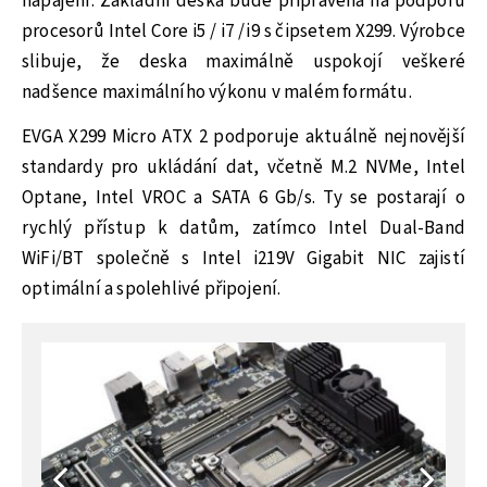
napájení. Základní deska bude připravena na podporu
procesorů Intel Core i5 / i7 /i9 s čipsetem X299. Výrobce
slibuje, že deska maximálně uspokojí veškeré
nadšence maximálního výkonu v malém formátu.
EVGA X299 Micro ATX 2 podporuje aktuálně nejnovější
standardy pro ukládání dat, včetně M.2 NVMe, Intel
Optane, Intel VROC a SATA 6 Gb/s. Ty se postarají o
rychlý přístup k datům, zatímco Intel Dual-Band
WiFi/BT společně s Intel i219V Gigabit NIC zajistí
optimální a spolehlivé připojení.