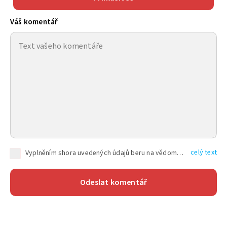
Váš komentář
celý text
Vyplněním shora uvedených údajů beru na vědomí, že společnost TEXT FACTORY s.r.o., sídlem Brno, Durďákova 336/29, Černá Pole, PSČ: 613 00, IČ: 06157831, zapsané u Krajského soudu v Brně, oddíl C, vložka 100399, bude zpracovávat mé osobní údaje uvedené v rámci mnou vyplněného registračního formuláře na základě oprávněných zájmů TEXT FACTORY s.r.o. dle čl. 6 odst. 1 písm. f) GDPR a pro splnění právních povinností (čl. 6 odst. 1 písm. c) GDPR), a to pro tyto účely: nezbytnost zajistit oprávnění návštěvníka webových stránek provozovaných společností TEXT FACTORY s.r.o. přispívat aktivně ke zveřejněným článkům nebo v rámci diskusních fór a výkon práv TEXT FACTORY s.r.o. jako administrátora těchto diskusních fór. Více informací o zpracování osobních údajů a právech lze nalézt v