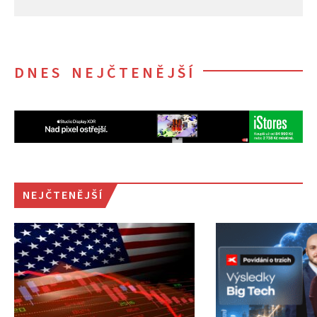
DNES NEJČTENĚJŠÍ
NEJČTENĚJŠÍ