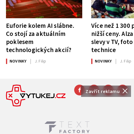
Euforie kolem AI slábne.
Více než 1 300
Co stojí za aktuálním
nižší ceny. Alza
poklesem
slevy v TV, foto
technologických akcií?
technice
NOVINKY
J. Filip
NOVINKY
J. Filip
Zavřít reklamu