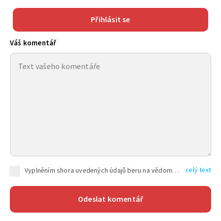
Přihlásit se
Váš komentář
celý text
Vyplněním shora uvedených údajů beru na vědomí, že společnost TEXT FACTORY s.r.o., sídlem Brno, Durďákova 336/29, Černá Pole, PSČ: 613 00, IČ: 06157831, zapsané u Krajského soudu v Brně, oddíl C, vložka 100399, bude zpracovávat mé osobní údaje uvedené v rámci mnou vyplněného registračního formuláře na základě oprávněných zájmů TEXT FACTORY s.r.o. dle čl. 6 odst. 1 písm. f) GDPR a pro splnění právních povinností (čl. 6 odst. 1 písm. c) GDPR), a to pro tyto účely: nezbytnost zajistit oprávnění návštěvníka webových stránek provozovaných společností TEXT FACTORY s.r.o. přispívat aktivně ke zveřejněným článkům nebo v rámci diskusních fór a výkon práv TEXT FACTORY s.r.o. jako administrátora těchto diskusních fór. Více informací o zpracování osobních údajů a právech lze nalézt v