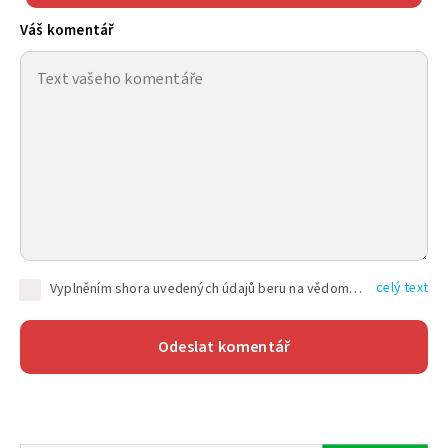
Váš komentář
celý text
Vyplněním shora uvedených údajů beru na vědomí, že společnost TEXT FACTORY s.r.o., sídlem Brno, Durďákova 336/29, Černá Pole, PSČ: 613 00, IČ: 06157831, zapsané u Krajského soudu v Brně, oddíl C, vložka 100399, bude zpracovávat mé osobní údaje uvedené v rámci mnou vyplněného registračního formuláře na základě oprávněných zájmů TEXT FACTORY s.r.o. dle čl. 6 odst. 1 písm. f) GDPR a pro splnění právních povinností (čl. 6 odst. 1 písm. c) GDPR), a to pro tyto účely: nezbytnost zajistit oprávnění návštěvníka webových stránek provozovaných společností TEXT FACTORY s.r.o. přispívat aktivně ke zveřejněným článkům nebo v rámci diskusních fór a výkon práv TEXT FACTORY s.r.o. jako administrátora těchto diskusních fór. Více informací o zpracování osobních údajů a právech lze nalézt v