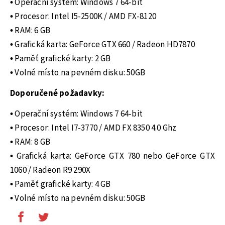
•
Operační systém: Windows 7 64-bit
•
Procesor: Intel I5-2500K / AMD FX-8120
•
RAM: 6 GB
•
Grafická karta: GeForce GTX 660 / Radeon HD7870
•
Paměť grafické karty: 2 GB
•
Volné místo na pevném disku: 50GB
Doporučené požadavky:
•
Operační systém: Windows 7 64-bit
•
Procesor: Intel I7-3770 / AMD FX 8350 4.0 Ghz
•
RAM: 8 GB
•
Grafická karta: GeForce GTX 780 nebo GeForce GTX
1060 / Radeon R9 290X
•
Paměť grafické karty: 4 GB
•
Volné místo na pevném disku: 50GB