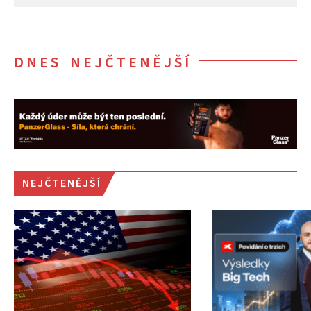
DNES NEJČTENĚJŠÍ
NEJČTENĚJŠÍ