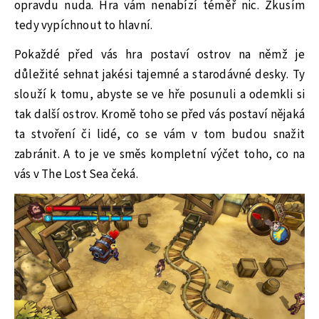
opravdu nuda. Hra vám nenabízí téměř nic. Zkusím
tedy vypíchnout to hlavní.
Pokaždé před vás hra postaví ostrov na němž je
důležité sehnat jakési tajemné a starodávné desky. Ty
slouží k tomu, abyste se ve hře posunuli a odemkli si
tak další ostrov. Kromě toho se před vás postaví nějaká
ta stvoření či lidé, co se vám v tom budou snažit
zabránit. A to je ve směs kompletní výčet toho, co na
vás v The Lost Sea čeká.