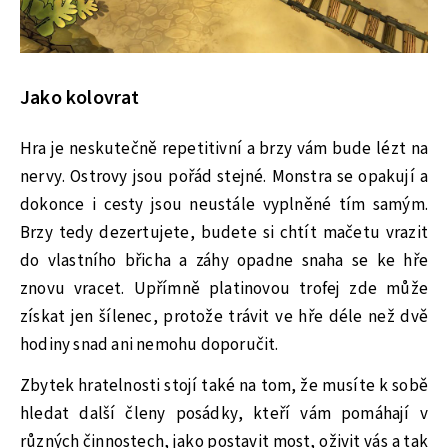
Jako kolovrat
Hra je neskutečně repetitivní a brzy vám bude lézt na
nervy. Ostrovy jsou pořád stejné. Monstra se opakují a
dokonce i cesty jsou neustále vyplněné tím samým.
Brzy tedy dezertujete, budete si chtít mačetu vrazit
do vlastního břicha a záhy opadne snaha se ke hře
znovu vracet. Upřímně platinovou trofej zde může
získat jen šílenec, protože trávit ve hře déle než dvě
hodiny snad ani nemohu doporučit.
Zbytek hratelnosti stojí také na tom, že musíte k sobě
hledat další členy posádky, kteří vám pomáhají v
různých činnostech, jako postavit most, oživit vás a tak