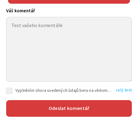
Váš komentář
celý text
Vyplněním shora uvedených údajů beru na vědomí, že společnost TEXT FACTORY s.r.o., sídlem Brno, Durďákova 336/29, Černá Pole, PSČ: 613 00, IČ: 06157831, zapsané u Krajského soudu v Brně, oddíl C, vložka 100399, bude zpracovávat mé osobní údaje uvedené v rámci mnou vyplněného registračního formuláře na základě oprávněných zájmů TEXT FACTORY s.r.o. dle čl. 6 odst. 1 písm. f) GDPR a pro splnění právních povinností (čl. 6 odst. 1 písm. c) GDPR), a to pro tyto účely: nezbytnost zajistit oprávnění návštěvníka webových stránek provozovaných společností TEXT FACTORY s.r.o. přispívat aktivně ke zveřejněným článkům nebo v rámci diskusních fór a výkon práv TEXT FACTORY s.r.o. jako administrátora těchto diskusních fór. Více informací o zpracování osobních údajů a právech lze nalézt v