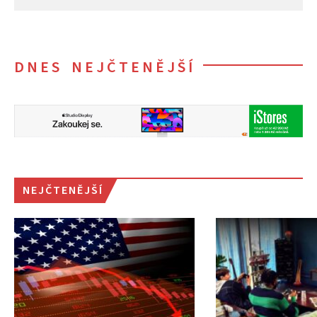
DNES NEJČTENĚJŠÍ
NEJČTENĚJŠÍ