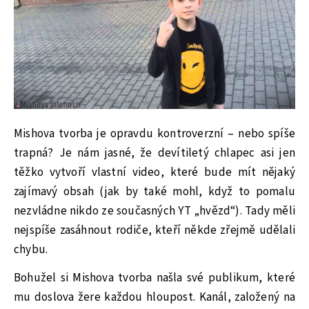
Mishova tvorba je opravdu kontroverzní – nebo spíše
trapná? Je nám jasné, že devítiletý chlapec asi jen
těžko vytvoří vlastní video, které bude mít nějaký
zajímavý obsah (jak by také mohl, když to pomalu
nezvládne nikdo ze současných YT „hvězd“). Tady měli
nejspíše zasáhnout rodiče, kteří někde zřejmě udělali
chybu.
Bohužel si Mishova tvorba našla své publikum, které
mu doslova žere každou hloupost. Kanál, založený na