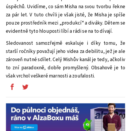
úspěchů. Uvidíme, co sám Misha na svou tvorbu řekne
za pár let. V tuto chvíli je však jisté, že Misha je spíše
pouze prostředník mezi „produkcí“ a diváky. Dětem se
evidentně tyto hlouposti líbí a rádi se na to dívají.
Sledovanost samozřejmě eskaluje i díky tomu, že
starší ročníky považují jeho videa za debilitu, jež je ale
zároveň nutné sdílet. Celý Mishův kanál je tedy, ačkoliv
to zní paradoxně, dobře promyšlený. Obsahově je to
však vrchol veškeré marnosti a zoufalosti.