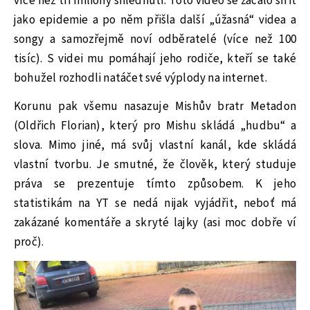
více než tři miliony shlédnutí. Toto video se začalo šířit
jako epidemie a po něm přišla další „úžasná“ videa a
songy a samozřejmě noví odběratelé (více než 100
tisíc). S videi mu pomáhají jeho rodiče, kteří se také
bohužel rozhodli natáčet své výplody na internet.
Korunu pak všemu nasazuje Mishův bratr Metadon
(Oldřich Florian), který pro Mishu skládá „hudbu“ a
slova. Mimo jiné, má svůj vlastní kanál, kde skládá
vlastní tvorbu. Je smutné, že člověk, který studuje
práva se prezentuje tímto způsobem. K jeho
statistikám na YT se nedá nijak vyjádřit, neboť má
zakázané komentáře a skryté lajky (asi moc dobře ví
proč).