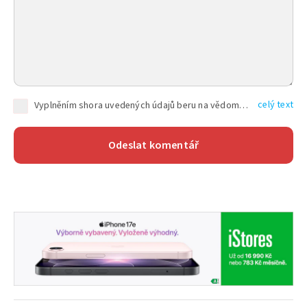
celý text
Vyplněním shora uvedených údajů beru na vědomí, že společnost TEXT FACTORY s.r.o., sídlem Brno, Durďákova 336/29, Černá Pole, PSČ: 613 00, IČ: 06157831, zapsané u Krajského soudu v Brně, oddíl C, vložka 100399, bude zpracovávat mé osobní údaje uvedené v rámci mnou vyplněného registračního formuláře na základě oprávněných zájmů TEXT FACTORY s.r.o. dle čl. 6 odst. 1 písm. f) GDPR a pro splnění právních povinností (čl. 6 odst. 1 písm. c) GDPR), a to pro tyto účely: nezbytnost zajistit oprávnění návštěvníka webových stránek provozovaných společností TEXT FACTORY s.r.o. přispívat aktivně ke zveřejněným článkům nebo v rámci diskusních fór a výkon práv TEXT FACTORY s.r.o. jako administrátora těchto diskusních fór. Více informací o zpracování osobních údajů a právech lze nalézt v