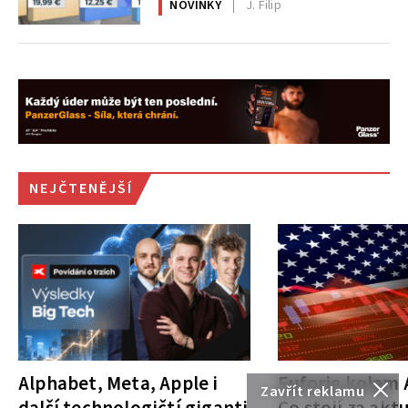
NOVINKY
J. Filip
NEJČTENĚJŠÍ
Alphabet, Meta, Apple i
Euforie kolem A
Zavřít reklamu