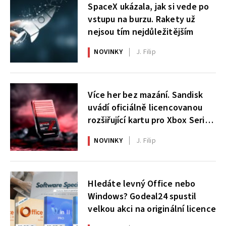
SpaceX ukázala, jak si vede po
vstupu na burzu. Rakety už
nejsou tím nejdůležitějším
NOVINKY
J. Filip
Více her bez mazání. Sandisk
uvádí oficiálně licencovanou
rozšiřující kartu pro Xbox Series
X|S
NOVINKY
J. Filip
Hledáte levný Office nebo
Windows? Godeal24 spustil
velkou akci na originální licence