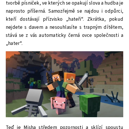
tvorbě písniček, ve kterých se opakují slova a hudba je
naprosto příšerná. Samozřejmě se najdou i odpůrci,
kteří dostávají přízvisko „hateři“. Zkrátka, pokud
nejdete s davem a nesouhlasíte s trapným dítětem,
stává se z vás automaticky černá ovce společnosti a
„hater“.
Teď je Misha středem pozornosti a sklízí spoustu