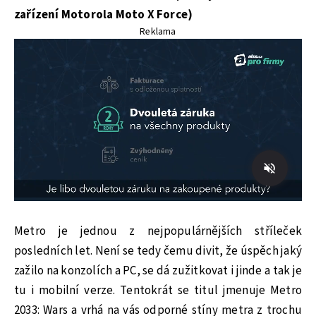
zařízení Motorola Moto X Force)
Reklama
Metro je jednou z nejpopulárnějších stříleček
posledních let. Není se tedy čemu divit, že úspěch jaký
zažilo na konzolích a PC, se dá zužitkovat i jinde a tak je
tu i mobilní verze. Tentokrát se titul jmenuje Metro
2033: Wars a vrhá na vás odporné stíny metra z trochu