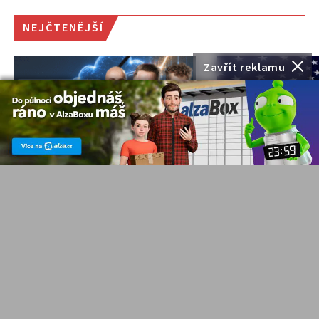
NEJČTENĚJŠÍ
Zavřít reklamu
Alphabet, Meta, Apple i
Euforie kolem A
další technologičtí giganti
Co stojí za akt
zveřejnili výsledky. Co
poklesem
prozradila?
technologickýc
NOVINKY
J. Filip
NOVINKY
J. Filip