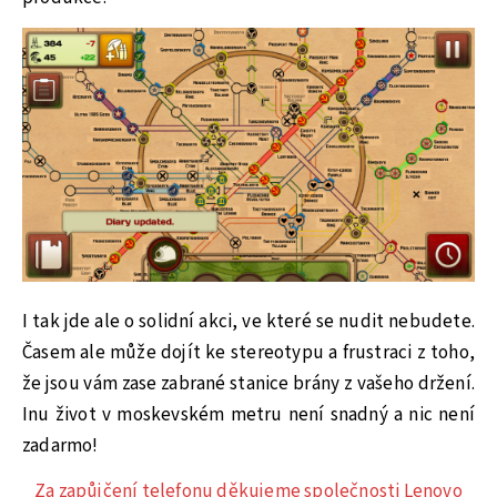
I tak jde ale o solidní akci, ve které se nudit nebudete.
Časem ale může dojít ke stereotypu a frustraci z toho,
že jsou vám zase zabrané stanice brány z vašeho držení.
Inu život v moskevském metru není snadný a nic není
zadarmo!
Za zapůjčení telefonu děkujeme společnosti Lenovo