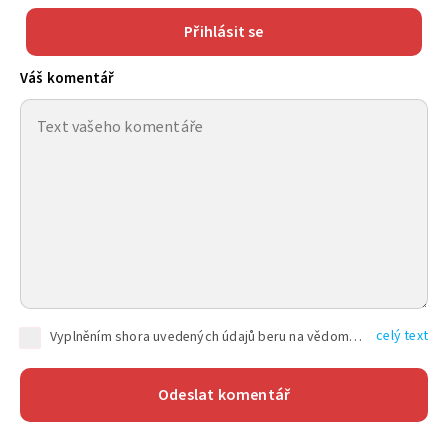
Přihlásit se
Váš komentář
celý text
Vyplněním shora uvedených údajů beru na vědomí, že společnost TEXT FACTORY s.r.o., sídlem Brno, Durďákova 336/29, Černá Pole, PSČ: 613 00, IČ: 06157831, zapsané u Krajského soudu v Brně, oddíl C, vložka 100399, bude zpracovávat mé osobní údaje uvedené v rámci mnou vyplněného registračního formuláře na základě oprávněných zájmů TEXT FACTORY s.r.o. dle čl. 6 odst. 1 písm. f) GDPR a pro splnění právních povinností (čl. 6 odst. 1 písm. c) GDPR), a to pro tyto účely: nezbytnost zajistit oprávnění návštěvníka webových stránek provozovaných společností TEXT FACTORY s.r.o. přispívat aktivně ke zveřejněným článkům nebo v rámci diskusních fór a výkon práv TEXT FACTORY s.r.o. jako administrátora těchto diskusních fór. Více informací o zpracování osobních údajů a právech lze nalézt v