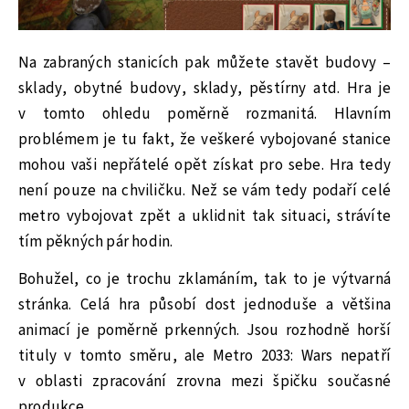
Na zabraných stanicích pak můžete stavět budovy –
sklady, obytné budovy, sklady, pěstírny atd. Hra je
v tomto ohledu poměrně rozmanitá. Hlavním
problémem je tu fakt, že veškeré vybojované stanice
mohou vaši nepřátelé opět získat pro sebe. Hra tedy
není pouze na chviličku. Než se vám tedy podaří celé
metro vybojovat zpět a uklidnit tak situaci, strávíte
tím pěkných pár hodin.
Bohužel, co je trochu zklamáním, tak to je výtvarná
stránka. Celá hra působí dost jednoduše a většina
animací je poměrně prkenných. Jsou rozhodně horší
tituly v tomto směru, ale Metro 2033: Wars nepatří
v oblasti zpracování zrovna mezi špičku současné
produkce.