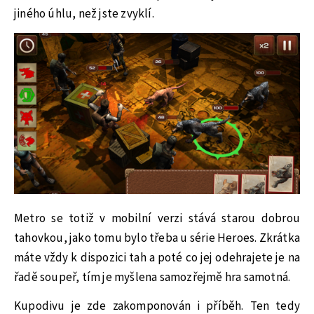
jiného úhlu, než jste zvyklí.
Metro se totiž v mobilní verzi stává starou dobrou
tahovkou, jako tomu bylo třeba u série Heroes. Zkrátka
máte vždy k dispozici tah a poté co jej odehrajete je na
řadě soupeř, tím je myšlena samozřejmě hra samotná.
Kupodivu je zde zakomponován i příběh. Ten tedy