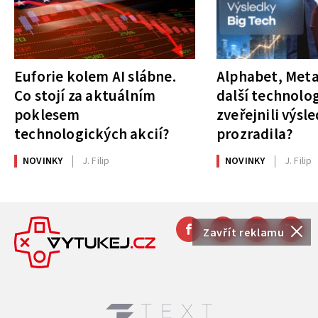
Euforie kolem AI slábne.
Alphabet, Meta
Co stojí za aktuálním
další technolog
poklesem
zveřejnili výsl
technologických akcií?
prozradila?
NOVINKY
J. Filip
NOVINKY
J. Filip
Zavřít reklamu