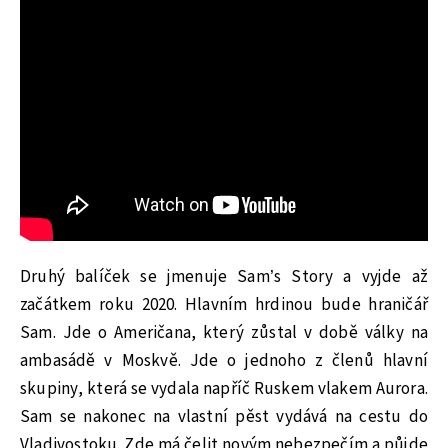
Druhý balíček se jmenuje Sam’s Story a vyjde až
začátkem roku 2020. Hlavním hrdinou bude hraničář
Sam. Jde o Američana, který zůstal v době války na
ambasádě v Moskvě. Jde o jednoho z členů hlavní
skupiny, která se vydala napříč Ruskem vlakem Aurora.
Sam se nakonec na vlastní pěst vydává na cestu do
Vladivostoku. Zde má čelit novým nebezpečím a půjde