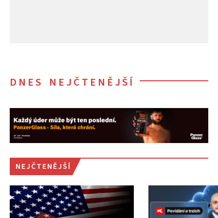
DNES NEJČTENĚJŠÍ
NEJČTENĚJŠÍ