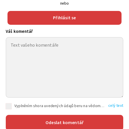
nebo
Přihlásit se
Váš komentář
celý text
Vyplněním shora uvedených údajů beru na vědomí, že společnost TEXT FACTORY s.r.o., sídlem Brno, Durďákova 336/29, Černá Pole, PSČ: 613 00, IČ: 06157831, zapsané u Krajského soudu v Brně, oddíl C, vložka 100399, bude zpracovávat mé osobní údaje uvedené v rámci mnou vyplněného registračního formuláře na základě oprávněných zájmů TEXT FACTORY s.r.o. dle čl. 6 odst. 1 písm. f) GDPR a pro splnění právních povinností (čl. 6 odst. 1 písm. c) GDPR), a to pro tyto účely: nezbytnost zajistit oprávnění návštěvníka webových stránek provozovaných společností TEXT FACTORY s.r.o. přispívat aktivně ke zveřejněným článkům nebo v rámci diskusních fór a výkon práv TEXT FACTORY s.r.o. jako administrátora těchto diskusních fór. Více informací o zpracování osobních údajů a právech lze nalézt v