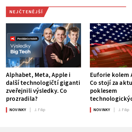
NEJČTENĚJŠÍ
Alphabet, Meta, Apple i
Euforie kolem A
další technologičtí giganti
Co stojí za akt
zveřejnili výsledky. Co
poklesem
prozradila?
technologickýc
NOVINKY
J. Filip
NOVINKY
J. Filip