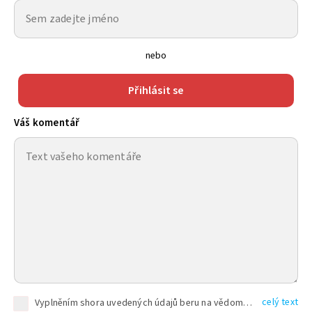
nebo
Přihlásit se
Váš komentář
celý text
Vyplněním shora uvedených údajů beru na vědomí, že společnost TEXT FACTORY s.r.o., sídlem Brno, Durďákova 336/29, Černá Pole, PSČ: 613 00, IČ: 06157831, zapsané u Krajského soudu v Brně, oddíl C, vložka 100399, bude zpracovávat mé osobní údaje uvedené v rámci mnou vyplněného registračního formuláře na základě oprávněných zájmů TEXT FACTORY s.r.o. dle čl. 6 odst. 1 písm. f) GDPR a pro splnění právních povinností (čl. 6 odst. 1 písm. c) GDPR), a to pro tyto účely: nezbytnost zajistit oprávnění návštěvníka webových stránek provozovaných společností TEXT FACTORY s.r.o. přispívat aktivně ke zveřejněným článkům nebo v rámci diskusních fór a výkon práv TEXT FACTORY s.r.o. jako administrátora těchto diskusních fór. Více informací o zpracování osobních údajů a právech lze nalézt v