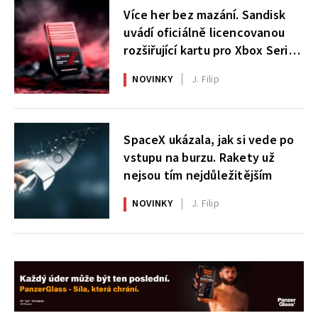
Více her bez mazání. Sandisk
uvádí oficiálně licencovanou
rozšiřující kartu pro Xbox Series
X|S
NOVINKY
J. Filip
SpaceX ukázala, jak si vede po
vstupu na burzu. Rakety už
nejsou tím nejdůležitějším
NOVINKY
J. Filip