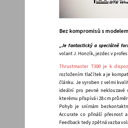
Bez kompromisů s modelem
„Je fantastický a speciálně fo
volant J. Honzík, jezdec v profes
Thrustmaster T300 je k dispozi
rozložením tlačítek a je kompat
článku. Je vyroben z velmi kval
ideální pro pevné neklouzavé d
kterému přispívá i 28 cm průměr
Pohyb je snímám bezkontaktně
Accurate co přináší přesnost 
Feedback tedy zpětná vazba vol