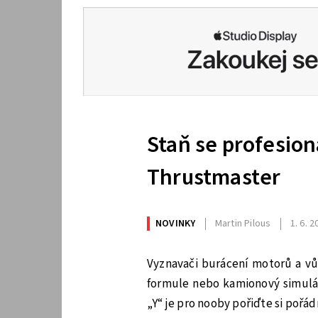
Staň se profesio
Thrustmaster
NOVINKY
Martin Pilous
1. 6. 
Vyznavači burácení motorů a vů
formule nebo kamionový simulát
„Y“ je pro nooby pořiďte si pořá