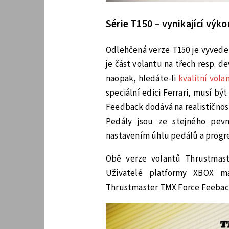
Série T150 – vynikající výk
Odlehčená verze T150 je vyvede
je část volantu na třech resp. de
naopak, hledáte-li
kvalitní vol
speciální edici Ferrari, musí bý
Feedback dodává na realističnost
Pedály jsou ze stejného pevn
nastavením úhlu pedálů a progr
Obě verze volantů Thrustmast
Uživatelé platformy XBOX 
Thrustmaster TMX Force Feeback, 