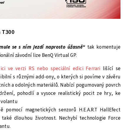
 T300
rmule se s ním jezdí naprosto úžasně“
tak komentuje
ionální závodní lize BenQ Virtual GP.
ci ve verzi RS nebo speciální edici Ferrari
lišící se
ibilní s různými add-ony, o kterých si povíme v závěru
itních a odolných materiálů. Nabízí pogumovaný povrch
ržení, pohodlí a vysoce realistický pocit ze hry, ke
 volantu
 pomocí magnetických senzorů H.E.A.R.T HallEfect
a také dlouhou životnost. Nechybí technologie Force
antu.