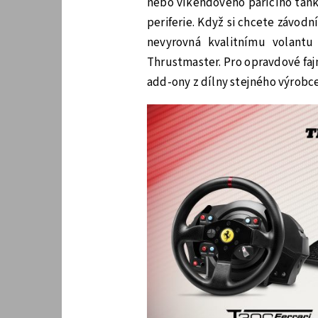
nebo víkendového pařícího tank
periferie. Když si chcete závodn
nevyrovná kvalitnímu volantu
Thrustmaster. Pro opravdové fajn
add-ony z dílny stejného výrobce