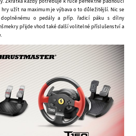
y. Zkrátka každý potřebuje k ruce perfektně padnoucí
í hry užít na maximum je výbava o to důležitější. Nic se
 doplněnému o pedály a příp. řadicí páku s dílny
šmekry přijde vhod také další volitelné příslušenství a
.