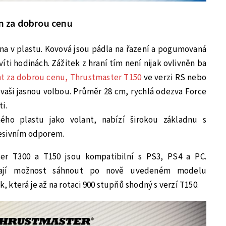
on za dobrou cenu
na v plastu. Kovová jsou pádla na řazení a pogumovaná
víti hodinách. Zážitek z hraní tím není nijak ovlivněn ba
ant za dobrou cenu, Thrustmaster T150
ve verzi RS nebo
t vaši jasnou volbou. Průměr 28 cm, rychlá odezva Force
i.
ého plastu jako volant, nabízí širokou základnu s
esivním odporem.
er T300 a T150 jsou kompatibilní s PS3, PS4 a PC.
mají možnost sáhnout po nově uvedeném modelu
která je až na rotaci 900 stupňů shodný s verzí T150.