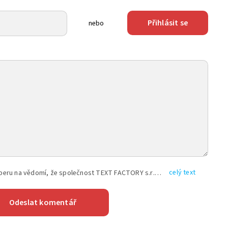
Přihlásit se
nebo
celý text
Vyplněním shora uvedených údajů beru na vědomí, že společnost TEXT FACTORY s.r.o., sídlem Brno, Durďákova 336/29, Černá Pole, PSČ: 613 00, IČ: 06157831, zapsané u Krajského soudu v Brně, oddíl C, vložka 100399, bude zpracovávat mé osobní údaje uvedené v rámci mnou vyplněného registračního formuláře na základě oprávněných zájmů TEXT FACTORY s.r.o. dle čl. 6 odst. 1 písm. f) GDPR a pro splnění právních povinností (čl. 6 odst. 1 písm. c) GDPR), a to pro tyto účely: nezbytnost zajistit oprávnění návštěvníka webových stránek provozovaných společností TEXT FACTORY s.r.o. přispívat aktivně ke zveřejněným článkům nebo v rámci diskusních fór a výkon práv TEXT FACTORY s.r.o. jako administrátora těchto diskusních fór. Více informací o zpracování osobních údajů a právech lze nalézt v