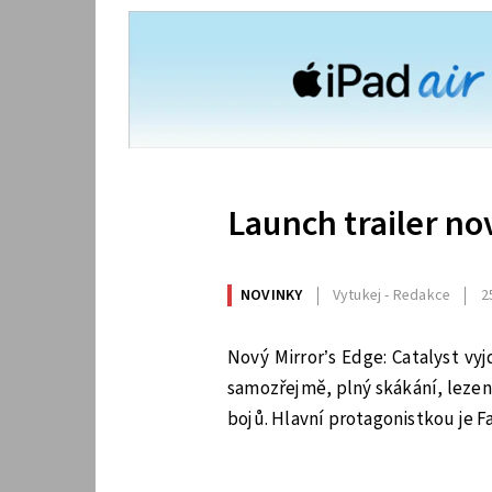
Launch trailer no
NOVINKY
Vytukej - Redakce
2
Nový Mirror’s Edge: Catalyst vyjd
samozřejmě, plný skákání, lezení
bojů. Hlavní protagonistkou je Fa