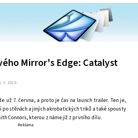
vého Mirror’s Edge: Catalyst
5. 5. 2016
e už 7. června, a proto je čas na launch trailer. Ten je,
 po stěnách a jiných akrobatických triků a také spousty
ith Connors, kterou z náme již z prvního dílu.
Reklama