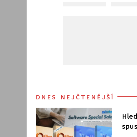
DNES NEJČTENĚJŠÍ
Hled
spus