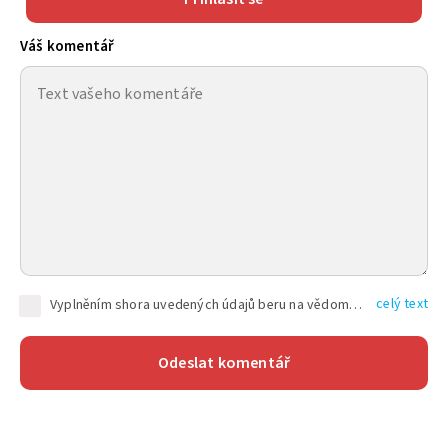
Váš komentář
celý text
Vyplněním shora uvedených údajů beru na vědomí, že společnost TEXT FACTORY s.r.o., sídlem Brno, Durďákova 336/29, Černá Pole, PSČ: 613 00, IČ: 06157831, zapsané u Krajského soudu v Brně, oddíl C, vložka 100399, bude zpracovávat mé osobní údaje uvedené v rámci mnou vyplněného registračního formuláře na základě oprávněných zájmů TEXT FACTORY s.r.o. dle čl. 6 odst. 1 písm. f) GDPR a pro splnění právních povinností (čl. 6 odst. 1 písm. c) GDPR), a to pro tyto účely: nezbytnost zajistit oprávnění návštěvníka webových stránek provozovaných společností TEXT FACTORY s.r.o. přispívat aktivně ke zveřejněným článkům nebo v rámci diskusních fór a výkon práv TEXT FACTORY s.r.o. jako administrátora těchto diskusních fór. Více informací o zpracování osobních údajů a právech lze nalézt v