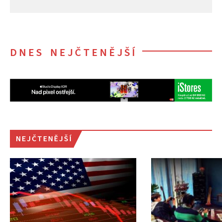
DNES NEJČTENĚJŠÍ
NEJČTENĚJŠÍ