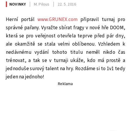
NOVINKY
M. Pilous
22. 5. 2016
Herní portál
www.GRUNEX.com
připravil turnaj pro
správné pařany. Vyražte sbírat fragy v nové hře DOOM,
která se pro veřejnost otevřela teprve před pár dny,
ale okamžitě se stala velmi oblíbenou. Vzhledem k
nedávnému vydání tohoto titulu neměl nikdo čas
trénovat, a tak se v turnaji ukáže, kdo má prostě a
jednoduše surový talent na hry. Rozdáme si to 1v1 tedy
jeden na jednoho!
Reklama