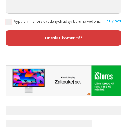
celý text
Vyplněním shora uvedených údajů beru na vědomí, že společnost TEXT FACTORY s.r.o., sídlem Brno, Durďákova 336/29, Černá Pole, PSČ: 613 00, IČ: 06157831, zapsané u Krajského soudu v Brně, oddíl C, vložka 100399, bude zpracovávat mé osobní údaje uvedené v rámci mnou vyplněného registračního formuláře na základě oprávněných zájmů TEXT FACTORY s.r.o. dle čl. 6 odst. 1 písm. f) GDPR a pro splnění právních povinností (čl. 6 odst. 1 písm. c) GDPR), a to pro tyto účely: nezbytnost zajistit oprávnění návštěvníka webových stránek provozovaných společností TEXT FACTORY s.r.o. přispívat aktivně ke zveřejněným článkům nebo v rámci diskusních fór a výkon práv TEXT FACTORY s.r.o. jako administrátora těchto diskusních fór. Více informací o zpracování osobních údajů a právech lze nalézt v