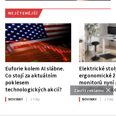
NEJČTENĚJŠÍ
Euforie kolem AI slábne.
Elektrické stol
Co stojí za aktuálním
ergonomické ži
poklesem
monitorů nyní 
technologických akcií?
levněji díky ak
Zavřít reklamu
NOVINKY
J. Filip
NOVINKY
J. Filip