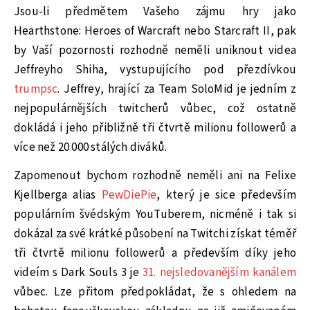
Jsou-li předmětem Vašeho zájmu hry jako
Hearthstone: Heroes of Warcraft nebo Starcraft II, pak
by Vaší pozornosti rozhodně neměli uniknout videa
Jeffreyho Shiha, vystupujícího pod přezdívkou
trumpsc
. Jeffrey, hrající za Team SoloMid je jedním z
nejpopulárnějších twitcherů vůbec, což ostatně
dokládá i jeho přibližně tři čtvrtě milionu followerů a
více než 20 000 stálých diváků.
Zapomenout bychom rozhodně neměli ani na Felixe
Kjellberga alias
PewDiePie
, který je sice především
populárním švédským YouTuberem, nicméně i tak si
dokázal za své krátké působení na Twitchi získat téměř
tři čtvrtě milionu followerů a především díky jeho
videím s Dark Souls 3 je
31. nejsledovanějším kanálem
vůbec. Lze přitom předpokládat, že s ohledem na