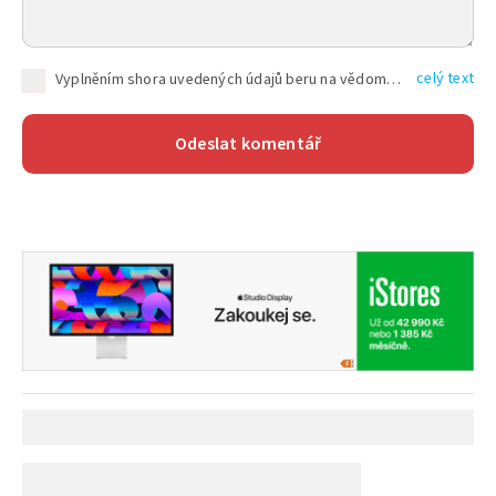
celý text
Vyplněním shora uvedených údajů beru na vědomí, že společnost TEXT FACTORY s.r.o., sídlem Brno, Durďákova 336/29, Černá Pole, PSČ: 613 00, IČ: 06157831, zapsané u Krajského soudu v Brně, oddíl C, vložka 100399, bude zpracovávat mé osobní údaje uvedené v rámci mnou vyplněného registračního formuláře na základě oprávněných zájmů TEXT FACTORY s.r.o. dle čl. 6 odst. 1 písm. f) GDPR a pro splnění právních povinností (čl. 6 odst. 1 písm. c) GDPR), a to pro tyto účely: nezbytnost zajistit oprávnění návštěvníka webových stránek provozovaných společností TEXT FACTORY s.r.o. přispívat aktivně ke zveřejněným článkům nebo v rámci diskusních fór a výkon práv TEXT FACTORY s.r.o. jako administrátora těchto diskusních fór. Více informací o zpracování osobních údajů a právech lze nalézt v