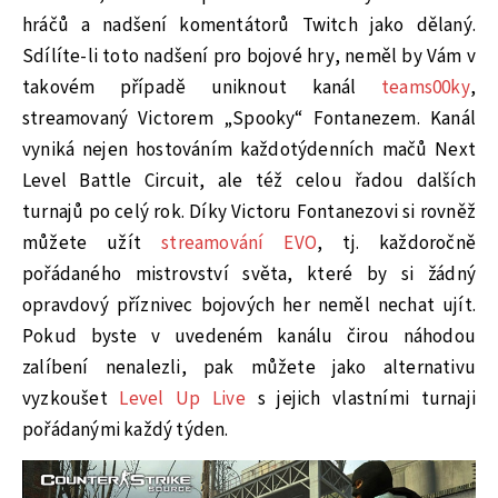
hráčů a nadšení komentátorů Twitch jako dělaný.
Sdílíte-li toto nadšení pro bojové hry, neměl by Vám v
takovém případě uniknout kanál
teams00ky
,
streamovaný Victorem „Spooky“ Fontanezem. Kanál
vyniká nejen hostováním každotýdenních mačů Next
Level Battle Circuit, ale též celou řadou dalších
turnajů po celý rok. Díky Victoru Fontanezovi si rovněž
můžete užít
streamování EVO
, tj. každoročně
pořádaného mistrovství světa, které by si žádný
opravdový příznivec bojových her neměl nechat ujít.
Pokud byste v uvedeném kanálu čirou náhodou
zalíbení nenalezli, pak můžete jako alternativu
vyzkoušet
Level Up Live
s jejich vlastními turnaji
pořádanými každý týden.