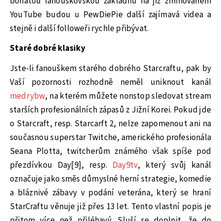
bohatou fanouškovskou základnu na již zmiňovaném
YouTube budou u PewDiePie další zajímavá videa a
stejně i další followeři rychle přibývat.
Staré dobré klasiky
Jste-li fanouškem starého dobrého Starcraftu, pak by
Vaší pozornosti rozhodně neměl uniknout kanál
medrybw
, na kterém můžete nonstop sledovat stream
starších profesionálních zápasů z Jižní Korei. Pokud jde
o Starcraft, resp. Starcarft 2, nelze zapomenout ani na
současnou superstar Twitche, amerického profesionála
Seana Plotta, twitcherům známého však spíše pod
přezdívkou Day[9], resp.
Day9tv
, který svůj kanál
označuje jako směs důmyslné herní strategie, komedie
a bláznivé zábavy v podání veterána, který se hraní
StarCraftu věnuje již přes 13 let. Tento vlastní popis je
přitom více než přiléhavý. Sluší se doplnit, že do