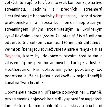
velkých turnajů, o to více si to však kompenzuje na live
streamingu. Jedním z předních streamerů
Hearthstone je bezpochyby
Kripparrian
, který si svým
průkopnickým a zpočátku téměř nepřetržitým
streamingem plným srozumitelným a uvolněným
vysvětlováním karet „vysloužil“ přes tři čtvrtě milionu
odběratelů a celkem více než 130 milionů zhlédnutí.
Velmi oblíbená jsou rovněž videa Andreje Yanyuka alias
Reynada
, který byl dokoncem prvním hostitelem a
vítězem úplně prvního arenového turnaje v historii
Heatherstone. Pro dokreslení jeho popularity lze
podotknout, že se jedná o celkově 88. nejoblíbenější
kanál na Twitchi vůbec.
Opomenout nelze ani příznivce bojových her. Ostatně,
pro streaming bojových her je díky spoustám napjatých
fanoušků, detailním pohledům na oslavy a truchlení