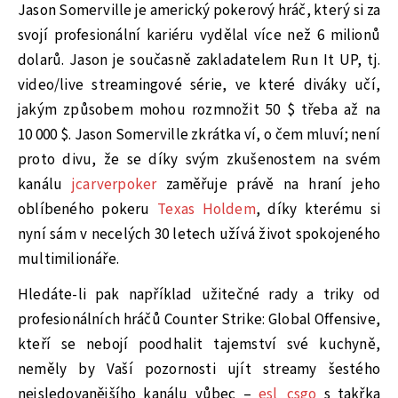
Jason Somerville je americký pokerový hráč, který si za
svojí profesionální kariéru vydělal více než 6 milionů
dolarů. Jason je současně zakladatelem Run It UP, tj.
video/live streamingové série, ve které diváky učí,
jakým způsobem mohou rozmnožit 50 $ třeba až na
10 000 $. Jason Somerville zkrátka ví, o čem mluví; není
proto divu, že se díky svým zkušenostem na svém
kanálu
jcarverpoker
zaměřuje právě na hraní jeho
oblíbeného pokeru
Texas Holdem
, díky kterému si
nyní sám v necelých 30 letech užívá život spokojeného
multimilionáře.
Hledáte-li pak například užitečné rady a triky od
profesionálních hráčů Counter Strike: Global Offensive,
kteří se nebojí poodhalit tajemství své kuchyně,
neměly by Vaší pozornosti ujít streamy šestého
nejsledovanějšího kanálu vůbec –
esl_csgo
s takřka