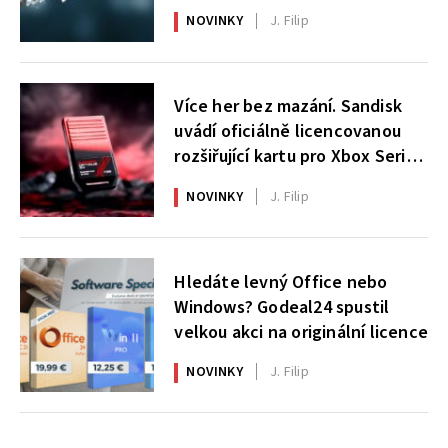
NOVINKY
J. Filip
Více her bez mazání. Sandisk
uvádí oficiálně licencovanou
rozšiřující kartu pro Xbox Series
X|S
NOVINKY
J. Filip
Hledáte levný Office nebo
Windows? Godeal24 spustil
velkou akci na originální licence
NOVINKY
J. Filip