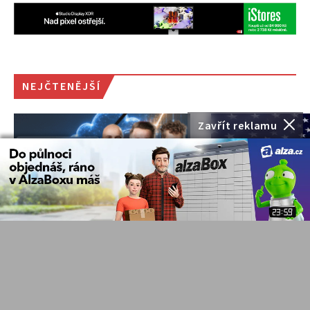
NEJČTENĚJŠÍ
Zavřít reklamu
Alphabet, Meta, Apple i
Euforie kolem A
další technologičtí giganti
Co stojí za akt
zveřejnili výsledky. Co
poklesem
prozradila?
technologickýc