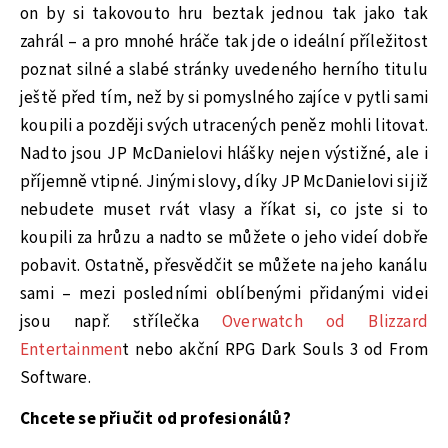
on by si takovouto hru beztak jednou tak jako tak
zahrál – a pro mnohé hráče tak jde o ideální příležitost
poznat silné a slabé stránky uvedeného herního titulu
ještě před tím, než by si pomyslného zajíce v pytli sami
koupili a později svých utracených peněz mohli litovat.
Nadto jsou JP McDanielovi hlášky nejen výstižné, ale i
příjemně vtipné. Jinými slovy, díky JP McDanielovi si již
nebudete muset rvát vlasy a říkat si, co jste si to
koupili za hrůzu a nadto se můžete o jeho videí dobře
pobavit. Ostatně, přesvědčit se můžete na jeho kanálu
sami – mezi posledními oblíbenými přidanými videi
jsou např. střílečka
Overwatch od Blizzard
Entertainmen
t nebo akční RPG Dark Souls 3 od From
Software.
Chcete se přiučit od profesionálů?