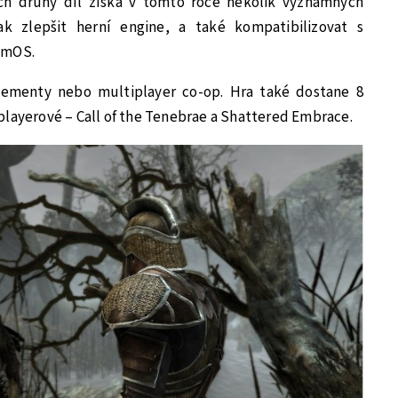
ich druhý díl získá v tomto roce několik významných
k zlepšit herní engine, a také kompatibilizovat s
amOS.
vementy nebo multiplayer co-op. Hra také dostane 8
playerové – Call of the Tenebrae a Shattered Embrace.