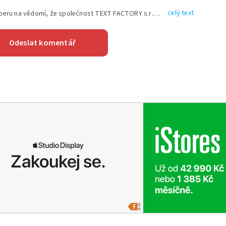
celý text
Vyplněním shora uvedených údajů beru na vědomí, že společnost TEXT FACTORY s.r.o., sídlem Brno, Durďákova 336/29, Černá Pole, PSČ: 613 00, IČ: 06157831, zapsané u Krajského soudu v Brně, oddíl C, vložka 100399, bude zpracovávat mé osobní údaje uvedené v rámci mnou vyplněného registračního formuláře na základě oprávněných zájmů TEXT FACTORY s.r.o. dle čl. 6 odst. 1 písm. f) GDPR a pro splnění právních povinností (čl. 6 odst. 1 písm. c) GDPR), a to pro tyto účely: nezbytnost zajistit oprávnění návštěvníka webových stránek provozovaných společností TEXT FACTORY s.r.o. přispívat aktivně ke zveřejněným článkům nebo v rámci diskusních fór a výkon práv TEXT FACTORY s.r.o. jako administrátora těchto diskusních fór. Více informací o zpracování osobních údajů a právech lze nalézt v