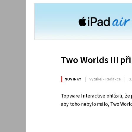
Two Worlds III př
NOVINKY
Vytukej - Redakce
3
Topware Interactive ohlásili, že j
aby toho nebylo málo, Two Worlds