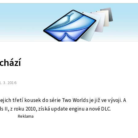
ichází
1. 3. 2016
ejich třetí kousek do série Two Worlds je již ve vývoji. A
 II, z roku 2010, získá update enginu a nové DLC.
Reklama