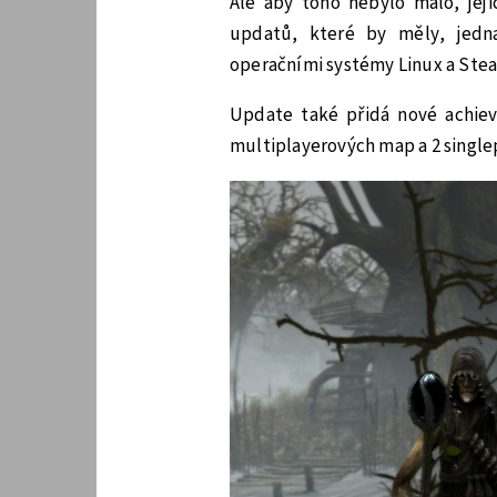
Ale aby toho nebylo málo, jej
updatů, které by měly, jedna
operačními systémy Linux a Ste
Update také přidá nové achie
multiplayerových map a 2 single