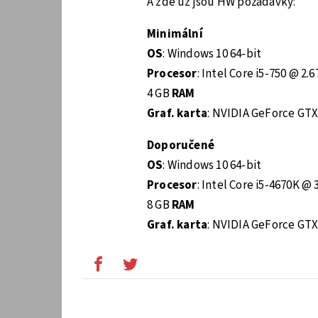
A zde už jsou HW požadavky:
Minimální
OS
: Windows 10 64-bit
Procesor
: Intel Core i5-750 @ 2
4 GB
RAM
Graf. karta
: NVIDIA GeForce GT
Doporučené
OS
: Windows 10 64-bit
Procesor
: Intel Core i5-4670K @
8 GB
RAM
Graf. karta
: NVIDIA GeForce GT