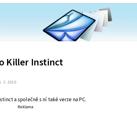
Killer Instinct
1. 3. 2016
nstinct a společně s ní také verze na PC.
Reklama