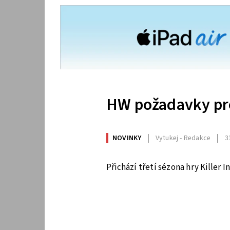
HW požadavky pro 
NOVINKY
Vytukej - Redakce
3
Přichází třetí sézona hry Killer I