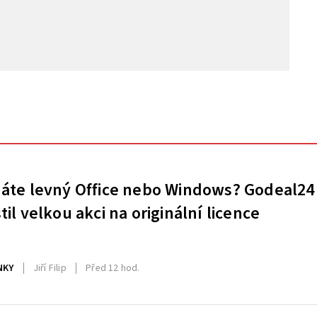
áte levný Office nebo Windows? Godeal24
til velkou akci na originální licence
NKY
Jiří Filip
Před 12 hod.