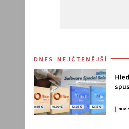
DNES NEJČTENĚJŠÍ
Hled
spus
NOVI