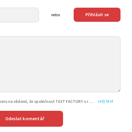
Přihlásit se
nebo
celý text
Vyplněním shora uvedených údajů beru na vědomí, že společnost TEXT FACTORY s.r.o., sídlem Brno, Durďákova 336/29, Černá Pole, PSČ: 613 00, IČ: 06157831, zapsané u Krajského soudu v Brně, oddíl C, vložka 100399, bude zpracovávat mé osobní údaje uvedené v rámci mnou vyplněného registračního formuláře na základě oprávněných zájmů TEXT FACTORY s.r.o. dle čl. 6 odst. 1 písm. f) GDPR a pro splnění právních povinností (čl. 6 odst. 1 písm. c) GDPR), a to pro tyto účely: nezbytnost zajistit oprávnění návštěvníka webových stránek provozovaných společností TEXT FACTORY s.r.o. přispívat aktivně ke zveřejněným článkům nebo v rámci diskusních fór a výkon práv TEXT FACTORY s.r.o. jako administrátora těchto diskusních fór. Více informací o zpracování osobních údajů a právech lze nalézt v