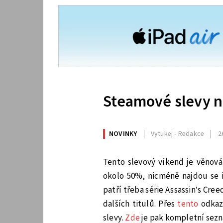
Steamové slevy n
NOVINKY
Vytukej - Redakce
2
Tento slevový víkend je věnová
okolo 50%, nicméně najdou se i
patří třeba série Assassin’s Cre
dalších titulů. Přes
tento
odkaz 
slevy.
Zde
je pak kompletní sezn