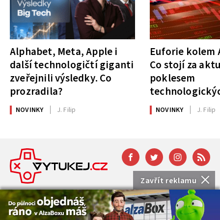
Alphabet, Meta, Apple i
Euforie kolem A
další technologičtí giganti
Co stojí za akt
zveřejnili výsledky. Co
poklesem
prozradila?
technologickýc
NOVINKY
J. Filip
NOVINKY
J. Filip
Zavřít reklamu