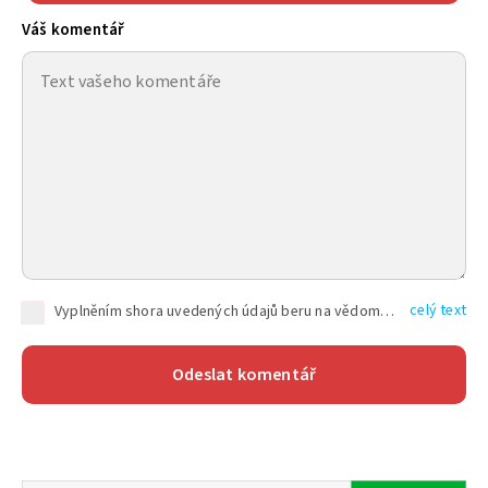
Váš komentář
celý text
Vyplněním shora uvedených údajů beru na vědomí, že společnost TEXT FACTORY s.r.o., sídlem Brno, Durďákova 336/29, Černá Pole, PSČ: 613 00, IČ: 06157831, zapsané u Krajského soudu v Brně, oddíl C, vložka 100399, bude zpracovávat mé osobní údaje uvedené v rámci mnou vyplněného registračního formuláře na základě oprávněných zájmů TEXT FACTORY s.r.o. dle čl. 6 odst. 1 písm. f) GDPR a pro splnění právních povinností (čl. 6 odst. 1 písm. c) GDPR), a to pro tyto účely: nezbytnost zajistit oprávnění návštěvníka webových stránek provozovaných společností TEXT FACTORY s.r.o. přispívat aktivně ke zveřejněným článkům nebo v rámci diskusních fór a výkon práv TEXT FACTORY s.r.o. jako administrátora těchto diskusních fór. Více informací o zpracování osobních údajů a právech lze nalézt v