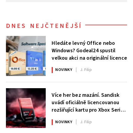
DNES NEJČTENĚJŠÍ
Hledáte levný Office nebo
Windows? Godeal24 spustil
velkou akci na originální licence
NOVINKY
J. Filip
Více her bez mazání. Sandisk
uvádí oficiálně licencovanou
rozšiřující kartu pro Xbox Series
X|S
NOVINKY
J. Filip