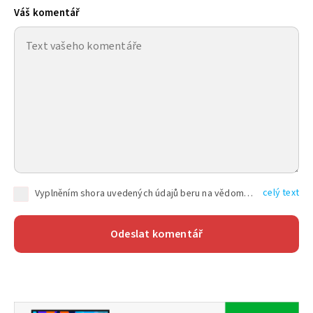
Váš komentář
celý text
Vyplněním shora uvedených údajů beru na vědomí, že společnost TEXT FACTORY s.r.o., sídlem Brno, Durďákova 336/29, Černá Pole, PSČ: 613 00, IČ: 06157831, zapsané u Krajského soudu v Brně, oddíl C, vložka 100399, bude zpracovávat mé osobní údaje uvedené v rámci mnou vyplněného registračního formuláře na základě oprávněných zájmů TEXT FACTORY s.r.o. dle čl. 6 odst. 1 písm. f) GDPR a pro splnění právních povinností (čl. 6 odst. 1 písm. c) GDPR), a to pro tyto účely: nezbytnost zajistit oprávnění návštěvníka webových stránek provozovaných společností TEXT FACTORY s.r.o. přispívat aktivně ke zveřejněným článkům nebo v rámci diskusních fór a výkon práv TEXT FACTORY s.r.o. jako administrátora těchto diskusních fór. Více informací o zpracování osobních údajů a právech lze nalézt v