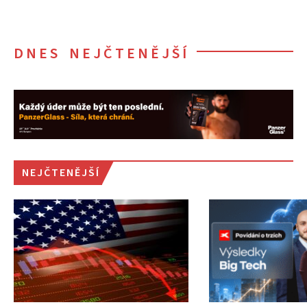
DNES NEJČTENĚJŠÍ
NEJČTENĚJŠÍ