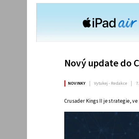
Nový update do Cr
NOVINKY
Vytukej - Redakce
7
Crusader Kings II je strategie, v