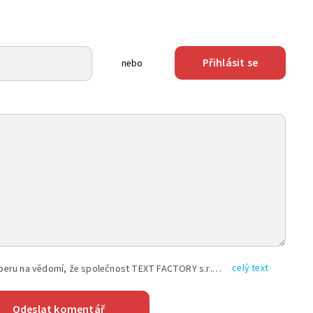
Přihlásit se
nebo
celý text
Vyplněním shora uvedených údajů beru na vědomí, že společnost TEXT FACTORY s.r.o., sídlem Brno, Durďákova 336/29, Černá Pole, PSČ: 613 00, IČ: 06157831, zapsané u Krajského soudu v Brně, oddíl C, vložka 100399, bude zpracovávat mé osobní údaje uvedené v rámci mnou vyplněného registračního formuláře na základě oprávněných zájmů TEXT FACTORY s.r.o. dle čl. 6 odst. 1 písm. f) GDPR a pro splnění právních povinností (čl. 6 odst. 1 písm. c) GDPR), a to pro tyto účely: nezbytnost zajistit oprávnění návštěvníka webových stránek provozovaných společností TEXT FACTORY s.r.o. přispívat aktivně ke zveřejněným článkům nebo v rámci diskusních fór a výkon práv TEXT FACTORY s.r.o. jako administrátora těchto diskusních fór. Více informací o zpracování osobních údajů a právech lze nalézt v