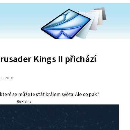
usader Kings II přichází
. 1. 2016
e které se můžete stát králem světa. Ale co pak?
Reklama