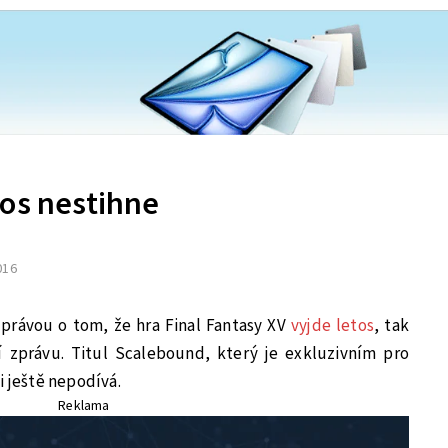
tos nestihne
2016
 zprávou o tom, že hra Final Fantasy XV
vyjde letos
, tak
zprávu. Titul Scalebound, který je exkluzivním pro
i ještě nepodívá.
Reklama