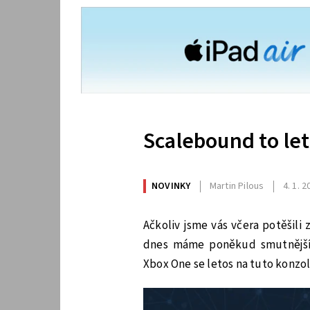
Scalebound to le
NOVINKY
Martin Pilous
4. 1. 
Ačkoliv jsme vás včera potěšili
dnes máme poněkud smutnější 
Xbox One se letos na tuto konzol