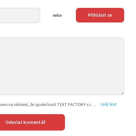
Přihlásit se
nebo
celý text
Vyplněním shora uvedených údajů beru na vědomí, že společnost TEXT FACTORY s.r.o., sídlem Brno, Durďákova 336/29, Černá Pole, PSČ: 613 00, IČ: 06157831, zapsané u Krajského soudu v Brně, oddíl C, vložka 100399, bude zpracovávat mé osobní údaje uvedené v rámci mnou vyplněného registračního formuláře na základě oprávněných zájmů TEXT FACTORY s.r.o. dle čl. 6 odst. 1 písm. f) GDPR a pro splnění právních povinností (čl. 6 odst. 1 písm. c) GDPR), a to pro tyto účely: nezbytnost zajistit oprávnění návštěvníka webových stránek provozovaných společností TEXT FACTORY s.r.o. přispívat aktivně ke zveřejněným článkům nebo v rámci diskusních fór a výkon práv TEXT FACTORY s.r.o. jako administrátora těchto diskusních fór. Více informací o zpracování osobních údajů a právech lze nalézt v