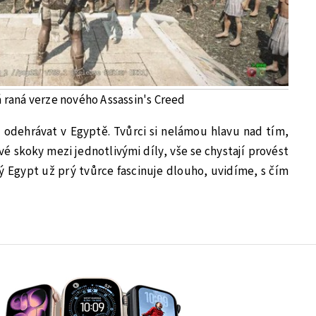
raná verze nového Assassin's Creed
 odehrávat v Egyptě. Tvůrci si nelámou hlavu nad tím,
ové skoky mezi jednotlivými díly, vše se chystají provést
 Egypt už prý tvůrce fascinuje dlouho, uvidíme, s čím