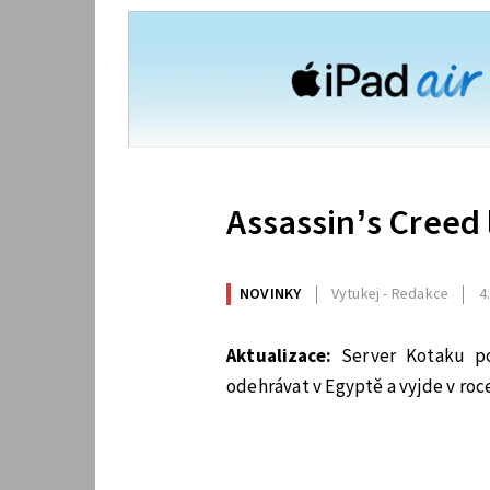
Assassin’s Creed
NOVINKY
Vytukej - Redakce
4
Aktualizace:
Server Kotaku po
odehrávat v Egyptě a vyjde v roc