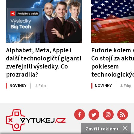
Alphabet, Meta, Apple i
Euforie kolem A
další technologičtí giganti
Co stojí za akt
zveřejnili výsledky. Co
poklesem
prozradila?
technologickýc
NOVINKY
J. Filip
NOVINKY
J. Filip
Zavřít reklamu