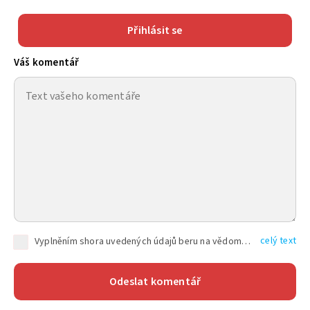
Přihlásit se
Váš komentář
celý text
Vyplněním shora uvedených údajů beru na vědomí, že společnost TEXT FACTORY s.r.o., sídlem Brno, Durďákova 336/29, Černá Pole, PSČ: 613 00, IČ: 06157831, zapsané u Krajského soudu v Brně, oddíl C, vložka 100399, bude zpracovávat mé osobní údaje uvedené v rámci mnou vyplněného registračního formuláře na základě oprávněných zájmů TEXT FACTORY s.r.o. dle čl. 6 odst. 1 písm. f) GDPR a pro splnění právních povinností (čl. 6 odst. 1 písm. c) GDPR), a to pro tyto účely: nezbytnost zajistit oprávnění návštěvníka webových stránek provozovaných společností TEXT FACTORY s.r.o. přispívat aktivně ke zveřejněným článkům nebo v rámci diskusních fór a výkon práv TEXT FACTORY s.r.o. jako administrátora těchto diskusních fór. Více informací o zpracování osobních údajů a právech lze nalézt v