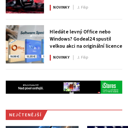
X|S
NOVINKY
J. Filip
Hledáte levný Office nebo
Windows? Godeal24 spustil
velkou akci na originální licence
NOVINKY
J. Filip
NEJČTENĚJŠÍ