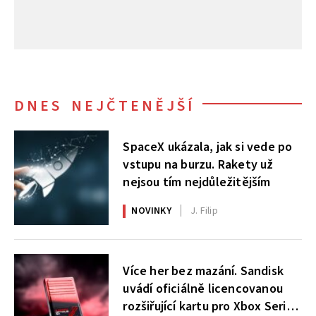
DNES NEJČTENĚJŠÍ
SpaceX ukázala, jak si vede po
vstupu na burzu. Rakety už
nejsou tím nejdůležitějším
NOVINKY
J. Filip
Více her bez mazání. Sandisk
uvádí oficiálně licencovanou
rozšiřující kartu pro Xbox Series