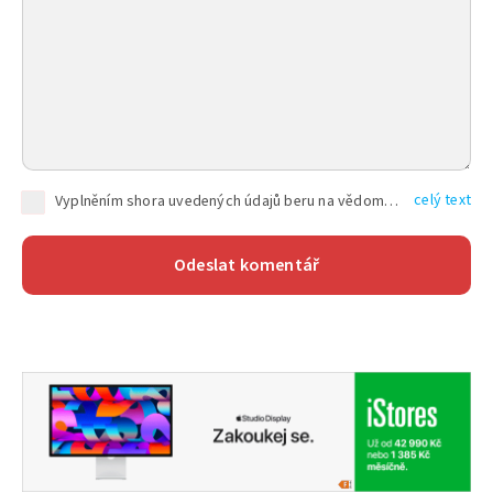
celý text
Vyplněním shora uvedených údajů beru na vědomí, že společnost TEXT FACTORY s.r.o., sídlem Brno, Durďákova 336/29, Černá Pole, PSČ: 613 00, IČ: 06157831, zapsané u Krajského soudu v Brně, oddíl C, vložka 100399, bude zpracovávat mé osobní údaje uvedené v rámci mnou vyplněného registračního formuláře na základě oprávněných zájmů TEXT FACTORY s.r.o. dle čl. 6 odst. 1 písm. f) GDPR a pro splnění právních povinností (čl. 6 odst. 1 písm. c) GDPR), a to pro tyto účely: nezbytnost zajistit oprávnění návštěvníka webových stránek provozovaných společností TEXT FACTORY s.r.o. přispívat aktivně ke zveřejněným článkům nebo v rámci diskusních fór a výkon práv TEXT FACTORY s.r.o. jako administrátora těchto diskusních fór. Více informací o zpracování osobních údajů a právech lze nalézt v